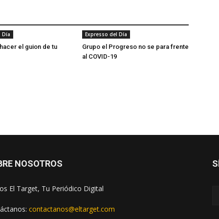
 Día
Expresso del Día
hacer el guion de tu
Grupo el Progreso no se para frente
al COVID-19
BRE NOSOTROS
S
s El Target, Tu Periódico Digital
áctanos:
contactanos@eltarget.com