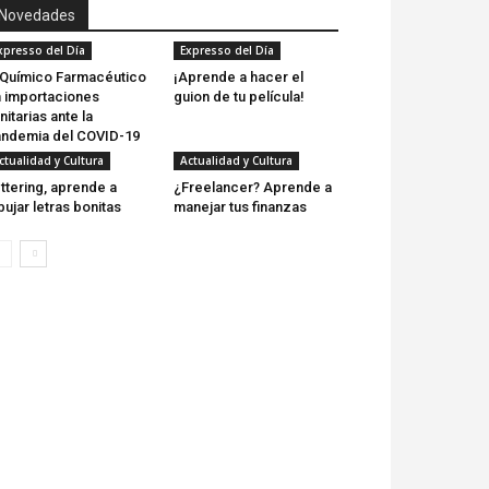
Novedades
xpresso del Día
Expresso del Día
 Químico Farmacéutico
¡Aprende a hacer el
 importaciones
guion de tu película!
nitarias ante la
ndemia del COVID-19
ctualidad y Cultura
Actualidad y Cultura
ttering, aprende a
¿Freelancer? Aprende a
bujar letras bonitas
manejar tus finanzas