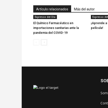
Artículo relacionados
Más del autor
Expresso del Día
Expresso del
El Químico Farmacéutico en
¡Aprende a 
importaciones sanitarias ante la
película!
pandemia del COVID-19
SO
Somo
Cont