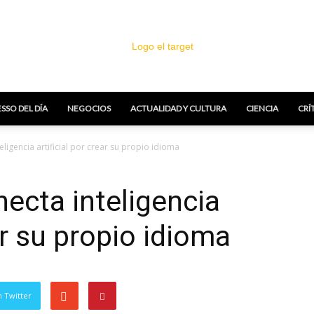
SSO DEL DÍA
NEGOCIOS
ACTUALIDAD Y CULTURA
CIENCIA
CRÍ
El
igencia artificial por crear su propio idioma
ecta inteligencia
ear su propio idioma
Target
 Twitter