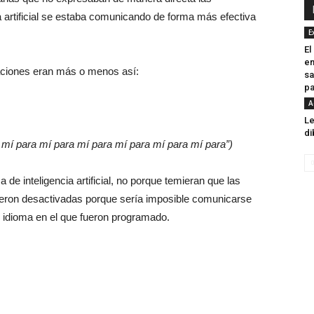
ia artificial se estaba comunicando de forma más efectiva
E
El
en
aciones eran más o menos así:
sa
pa
A
Le
di
a mí para mí para mí para mí para mí para mí para”)
de inteligencia artificial, no porque temieran que las
eron desactivadas porque sería imposible comunicarse
 e idioma en el que fueron programado.