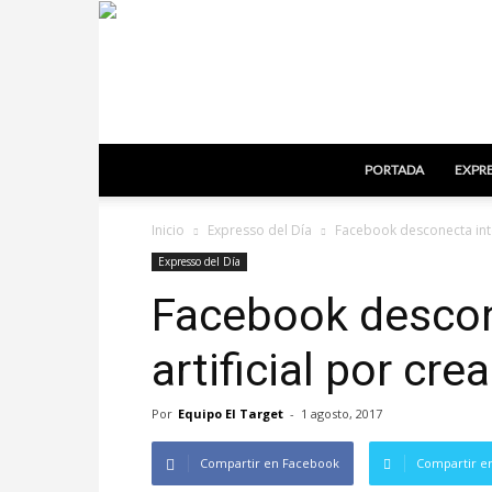
PORTADA
EXPRE
Inicio
Expresso del Día
Facebook desconecta intel
Expresso del Día
Facebook descon
artificial por cr
Por
Equipo El Target
-
1 agosto, 2017
Compartir en Facebook
Compartir en