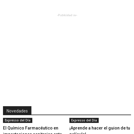
-Publicidad sv-
Novedades
Expresso del Día
Expresso del Día
El Químico Farmacéutico en
¡Aprende a hacer el guion de tu