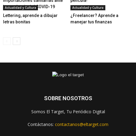
importaciones sanitarias ante
película!
la pandemia del COVID-19
Actualidad y Cultura
Actualidad y Cultura
Lettering, aprende a dibujar
¿Freelancer? Aprende a
letras bonitas
manejar tus finanzas
SOBRE NOSOTROS
Somos El Target, Tu Periódico Digital
Contáctanos:
contactanos@eltarget.com