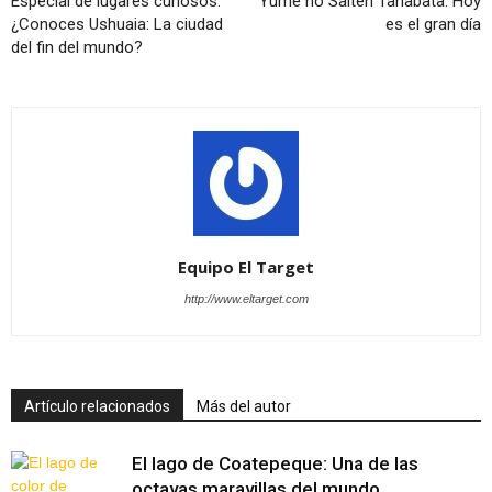
Especial de lugares curiosos:
Yume no Saiten Tanabata: Hoy
¿Conoces Ushuaia: La ciudad
es el gran día
del fin del mundo?
Equipo El Target
http://www.eltarget.com
Artículo relacionados
Más del autor
El lago de Coatepeque: Una de las
octavas maravillas del mundo.