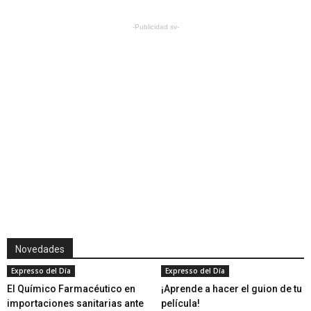
-Publicidad sv-
Novedades
Expresso del Día
Expresso del Día
El Químico Farmacéutico en
¡Aprende a hacer el guion de tu
importaciones sanitarias ante
película!