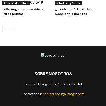
la pandemia del COVID-19
Actualidad y Cultura
Actualidad y Cultura
Lettering, aprende a dibujar
¿Freelancer? Aprende a
letras bonitas
manejar tus finanzas
SOBRE NOSOTROS
Somos El Target, Tu Periódico Digital
Contáctanos:
contactanos@eltarget.com