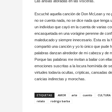
Las ansias atoradas en las vísceras.
Escuché aquella canción de Don McLean y no pu
no se cuenta nada, no se dice nada que tenga un 
un individuo que cayó en la cuenta de varias c
encasquetada en una vorágine perenne de confus
maleducado y siempre innecesario. Esta es la
compartió una canción y yo lo único que pude ha
palabras danzan alrededor de mi cabeza y de
Porque las palabras me invitan a bailar con ellas
emociones suscritas a la locura homínida de s
virtudes todavía ocultas, crípticas, cansadas 
caricias indirectas y morochas.
ETIQUETAS
AMOR
arte
cuento
CULTURA
relato
rodrigo barba