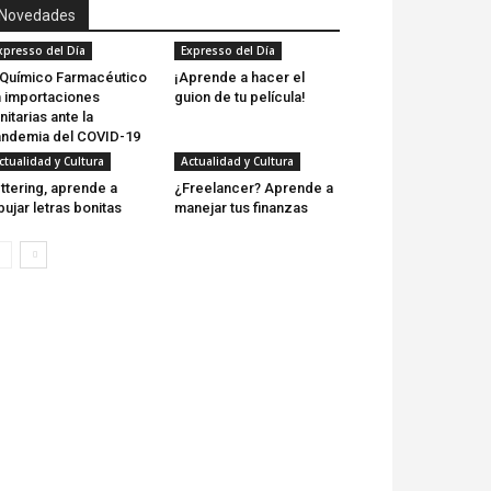
Novedades
xpresso del Día
Expresso del Día
 Químico Farmacéutico
¡Aprende a hacer el
 importaciones
guion de tu película!
nitarias ante la
ndemia del COVID-19
ctualidad y Cultura
Actualidad y Cultura
ttering, aprende a
¿Freelancer? Aprende a
bujar letras bonitas
manejar tus finanzas