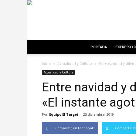
PORTADA
EXPRESSO D
Inicio
Actualidad y Cultura
Entre navidad y dilem
Actualidad y Cultura
Entre navidad y
«El instante ago
Por
Equipo El Target
-
25 diciembre, 2019
Compartir en Facebook
Compartir en