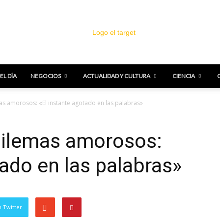
EL DÍA
NEGOCIOS
ACTUALIDAD Y CULTURA
CIENCIA
El
as amorosos: «El instante agotado en las palabras»
 dilemas amorosos:
tado en las palabras»
Target
 Twitter