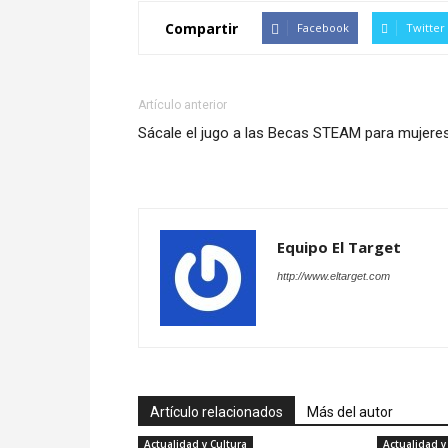
Compartir
Facebook
Twitter
Artículo anterior
Sácale el jugo a las Becas STEAM para mujere
Equipo El Target
http://www.eltarget.com
Artículo relacionados
Más del autor
Actualidad y Cultura
Actualidad y