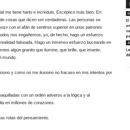
al me tiene harto e incrédulo. Escéptico más bien. En
E
 de cosas que dicen ser verdaderas. Las personas se
El
en
s» con el afán de sentirse superior en unos patrones
sa
 todos nos engañemos, yo, de hecho, hago un esfuerzo
pa
realidad falseada. Hago un inmenso esfuerzo buceando en
A
enios algún granito que ilumine, que brille, que imante,
Le
di
el mundo.
ono y como no me ilusiono no fracaso en mis intentos por
quilladas con un orden adverso a la lógica y al
pita en millones de corazones.
cas rotas del pensamiento.