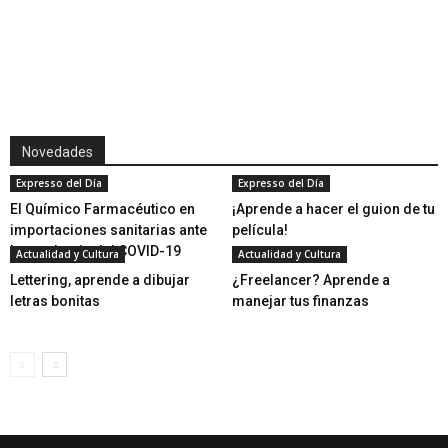
Novedades
Expresso del Día
Expresso del Día
El Químico Farmacéutico en
¡Aprende a hacer el guion de tu
importaciones sanitarias ante
película!
la pandemia del COVID-19
Actualidad y Cultura
Actualidad y Cultura
Lettering, aprende a dibujar
¿Freelancer? Aprende a
letras bonitas
manejar tus finanzas