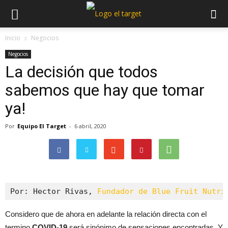
Inicio
Negocios
Negocios
La decisión que todos
sabemos que hay que tomar
ya!
Por
Equipo El Target
-
6 abril, 2020
Por: Hector Rivas, 
Fundador de Blue Fruit Nutri
Considero que de ahora en adelante la relación directa con el
termino
COVID-19
será sinónimo de sensaciones encontradas. Y