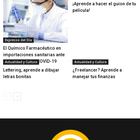
¡Aprende a hacer el guion de tu
película!
Expresso del Día
El Químico Farmacéutico en
importaciones sanitarias ante
la pandemia del COVID-19
Actualidad y Cultura
Actualidad y Cultura
Lettering, aprende a dibujar
¿Freelancer? Aprende a
letras bonitas
manejar tus finanzas