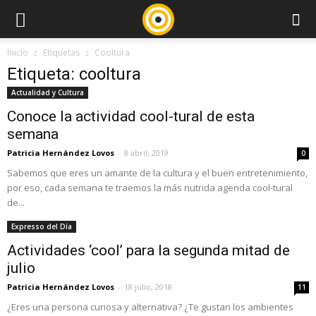
Inicio
Etiquetas
Cooltura
Etiqueta: cooltura
Actualidad y Cultura
Conoce la actividad cool-tural de esta
semana
Patricia Hernández Lovos
-
8 abril, 2019
0
Sabemos que eres un amante de la cultura y el buen entretenimiento,
por eso, cada semana te traemos la más nutrida agenda cool-tural
de...
Expresso del Día
Actividades ‘cool’ para la segunda mitad de
julio
Patricia Hernández Lovos
-
18 julio, 2018
11
¿Eres una persona curiosa y alternativa? ¿Te gustan los ambientes