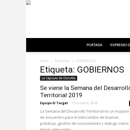
PORTADA
EXPRESSO D
Inicio
Etiquetas
GOBIERNOS
Etiqueta: GOBIERNOS
La Cápsula de Clorofila
Se viene la Semana del Desarroll
Territorial 2019
Equipo El Target
-
15 octubre, 2019
La Semana del Desarrollo Territorial es un espacio
de encuentro para el intercambio de buenas
prácticas, gestión de conocimiento y diálogo sobre
temas relevantes...