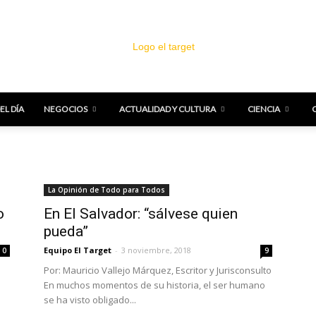
EL DÍA
NEGOCIOS
ACTUALIDAD Y CULTURA
CIENCIA
El
La Opinión de Todo para Todos
o
En El Salvador: “sálvese quien
pueda”
Target
Equipo El Target
-
3 noviembre, 2018
0
9
Por: Mauricio Vallejo Márquez, Escritor y Jurisconsulto
En muchos momentos de su historia, el ser humano
se ha visto obligado...