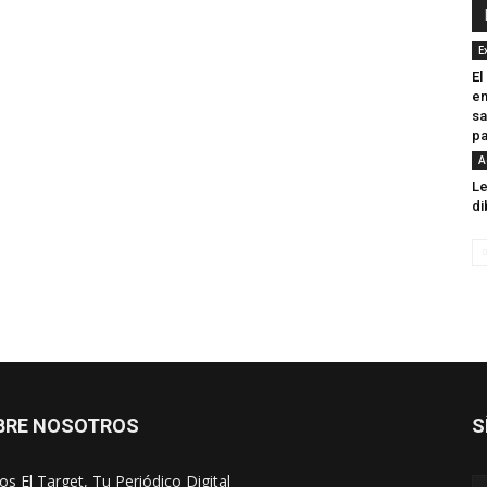
E
El
en
sa
pa
A
Le
di
BRE NOSOTROS
S
s El Target, Tu Periódico Digital