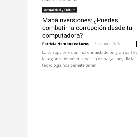
Actualidad y Cultura
MapaInversiones: ¿Puedes
combatir la corrupción desde tu
computadora?
Patricia Hernández Lovos
-
18 octubre, 2018
La corrupción es un mal enquistado en gran parte 
la región latinoamericana, sin embargo, hoy día la
tecnología nos permite tener...