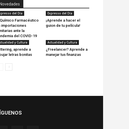
Novedades
xpresso del Día
Expresso del Día
 Químico Farmacéutico
¡Aprende a hacer el
 importaciones
guion de tu película!
nitarias ante la
ndemia del COVID-19
ctualidad y Cultura
Actualidad y Cultura
ttering, aprende a
¿Freelancer? Aprende a
bujar letras bonitas
manejar tus finanzas
ÍGUENOS