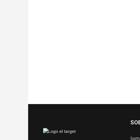
SO
Somo