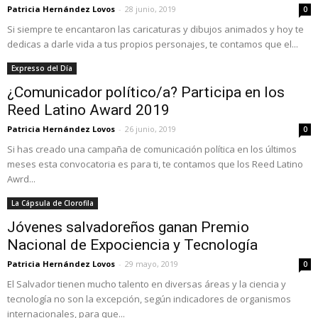
Patricia Hernández Lovos
-
28 junio, 2019
0
Si siempre te encantaron las caricaturas y dibujos animados y hoy te
dedicas a darle vida a tus propios personajes, te contamos que el...
Expresso del Día
¿Comunicador político/a? Participa en los
Reed Latino Award 2019
Patricia Hernández Lovos
-
26 junio, 2019
0
Si has creado una campaña de comunicación política en los últimos
meses esta convocatoria es para ti, te contamos que los Reed Latino
Awrd...
La Cápsula de Clorofila
Jóvenes salvadoreños ganan Premio
Nacional de Expociencia y Tecnología
Patricia Hernández Lovos
-
29 mayo, 2019
0
El Salvador tienen mucho talento en diversas áreas y la ciencia y
tecnología no son la excepción, según indicadores de organismos
internacionales, para que...