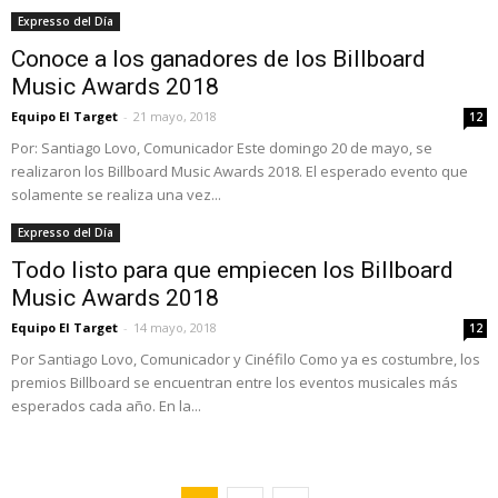
Expresso del Día
Conoce a los ganadores de los Billboard
Music Awards 2018
Equipo El Target
-
21 mayo, 2018
12
Por: Santiago Lovo, Comunicador Este domingo 20 de mayo, se
realizaron los Billboard Music Awards 2018. El esperado evento que
solamente se realiza una vez...
Expresso del Día
Todo listo para que empiecen los Billboard
Music Awards 2018
Equipo El Target
-
14 mayo, 2018
12
Por Santiago Lovo, Comunicador y Cinéfilo Como ya es costumbre, los
premios Billboard se encuentran entre los eventos musicales más
esperados cada año. En la...