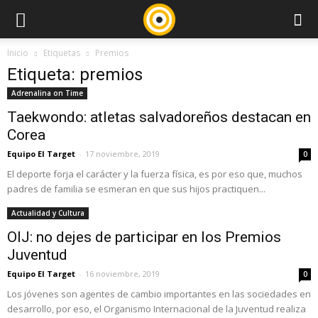
Inicio
Etiquetas
Premios
Etiqueta: premios
Adrenalina on Time
Taekwondo: atletas salvadoreños destacan en
Corea
Equipo El Target
-
17 noviembre, 2019
0
El deporte forja el carácter y la fuerza física, es por eso que, muchos
padres de familia se esmeran en que sus hijos practiquen...
Actualidad y Cultura
OIJ: no dejes de participar en los Premios
Juventud
Equipo El Target
-
16 noviembre, 2019
0
Los jóvenes son agentes de cambio importantes en las sociedades en
desarrollo, por eso, el Organismo Internacional de la Juventud realiza