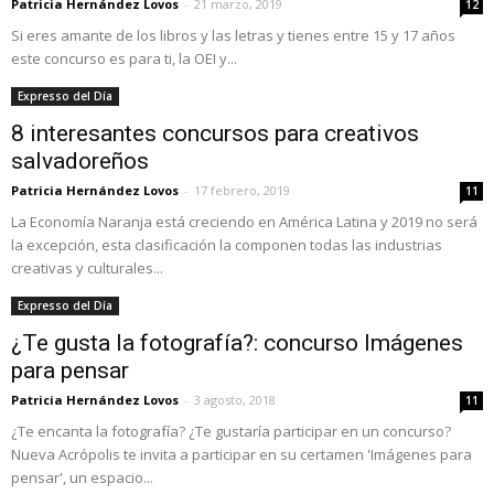
Patricia Hernández Lovos
-
21 marzo, 2019
12
Si eres amante de los libros y las letras y tienes entre 15 y 17 años
este concurso es para ti, la OEI y...
Expresso del Día
8 interesantes concursos para creativos
salvadoreños
Patricia Hernández Lovos
-
17 febrero, 2019
11
La Economía Naranja está creciendo en América Latina y 2019 no será
la excepción, esta clasificación la componen todas las industrias
creativas y culturales...
Expresso del Día
¿Te gusta la fotografía?: concurso Imágenes
para pensar
Patricia Hernández Lovos
-
3 agosto, 2018
11
¿Te encanta la fotografía? ¿Te gustaría participar en un concurso?
Nueva Acrópolis te invita a participar en su certamen 'Imágenes para
pensar', un espacio...