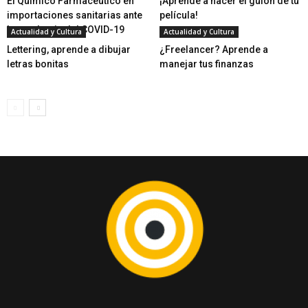
El Químico Farmacéutico en
¡Aprende a hacer el guion de tu
importaciones sanitarias ante
película!
la pandemia del COVID-19
Actualidad y Cultura
Actualidad y Cultura
Lettering, aprende a dibujar
¿Freelancer? Aprende a
letras bonitas
manejar tus finanzas