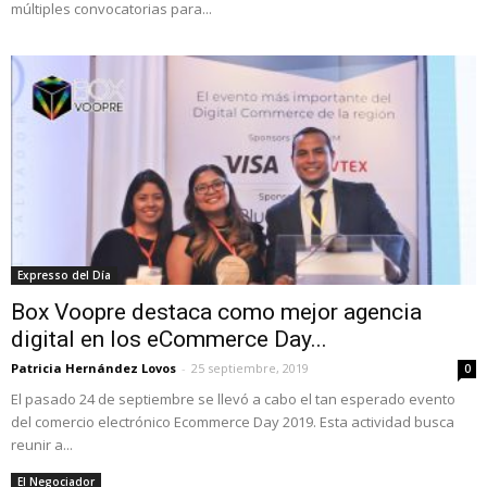
múltiples convocatorias para...
Expresso del Día
Box Voopre destaca como mejor agencia
digital en los eCommerce Day...
Patricia Hernández Lovos
-
25 septiembre, 2019
0
El pasado 24 de septiembre se llevó a cabo el tan esperado evento
del comercio electrónico Ecommerce Day 2019. Esta actividad busca
reunir a...
El Negociador