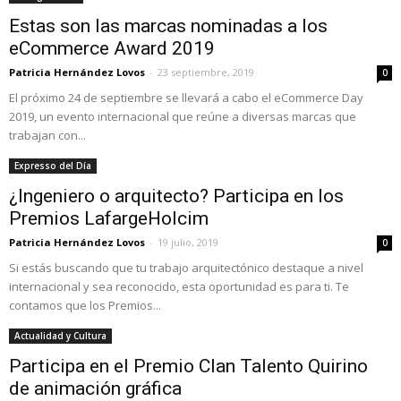
Estas son las marcas nominadas a los
eCommerce Award 2019
Patricia Hernández Lovos
-
23 septiembre, 2019
0
El próximo 24 de septiembre se llevará a cabo el eCommerce Day
2019, un evento internacional que reúne a diversas marcas que
trabajan con...
Expresso del Día
¿Ingeniero o arquitecto? Participa en los
Premios LafargeHolcim
Patricia Hernández Lovos
-
19 julio, 2019
0
Si estás buscando que tu trabajo arquitectónico destaque a nivel
internacional y sea reconocido, esta oportunidad es para ti. Te
contamos que los Premios...
Actualidad y Cultura
Participa en el Premio Clan Talento Quirino
de animación gráfica