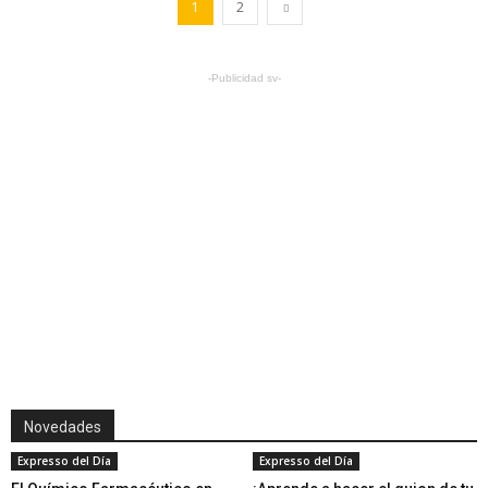
1
2
-Publicidad sv-
Novedades
Expresso del Día
Expresso del Día