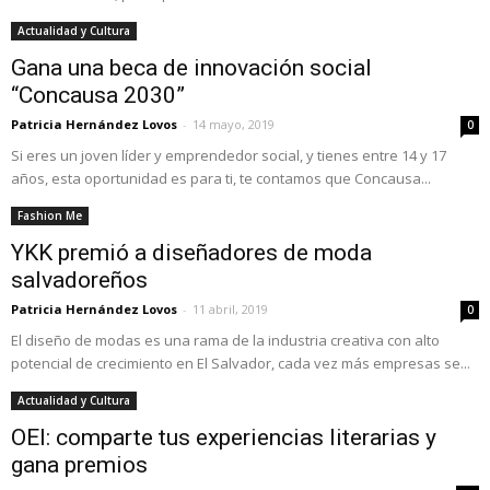
Actualidad y Cultura
Gana una beca de innovación social
“Concausa 2030”
Patricia Hernández Lovos
-
14 mayo, 2019
0
Si eres un joven líder y emprendedor social, y tienes entre 14 y 17
años, esta oportunidad es para ti, te contamos que Concausa...
Fashion Me
YKK premió a diseñadores de moda
salvadoreños
Patricia Hernández Lovos
-
11 abril, 2019
0
El diseño de modas es una rama de la industria creativa con alto
potencial de crecimiento en El Salvador, cada vez más empresas se...
Actualidad y Cultura
OEI: comparte tus experiencias literarias y
gana premios