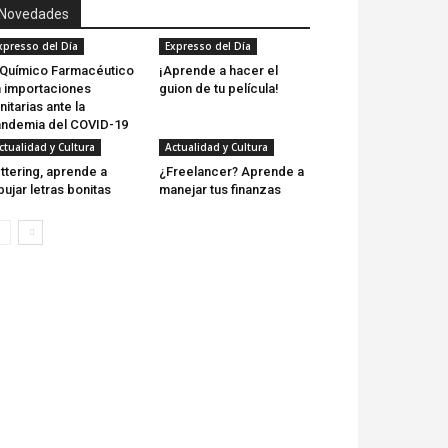
Novedades
xpresso del Día
Expresso del Día
 Químico Farmacéutico
¡Aprende a hacer el
 importaciones
guion de tu película!
nitarias ante la
ndemia del COVID-19
ctualidad y Cultura
Actualidad y Cultura
ttering, aprende a
¿Freelancer? Aprende a
bujar letras bonitas
manejar tus finanzas