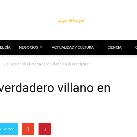
EL DÍA
NEGOCIOS
ACTUALIDAD Y CULTURA
CIENCIA
El
¿Es Facebook el verdadero villano en la era digital?
verdadero villano en
Target
 Twitter