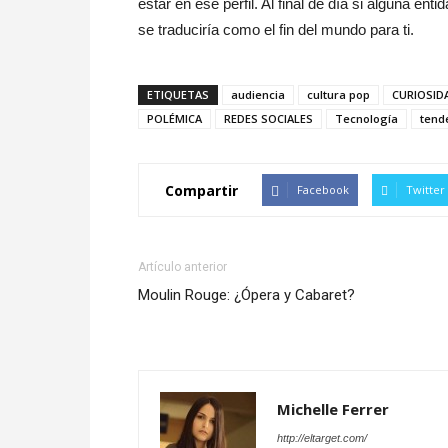
estar en ese perfil. Al final de día si alguna 
se traduciría como el fin del mundo para ti.
ETIQUETAS
audiencia
cultura pop
CURIOSID
POLÉMICA
REDES SOCIALES
Tecnología
tend
Compartir
Facebook
Twitter
Artículo anterior
Moulin Rouge: ¿Ópera y Cabaret?
Michelle Ferrer
http://eltarget.com/