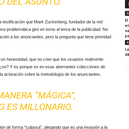
O DEL ASUNTO.
E
El
 testificación que Mark Zuckerberg, fundador de la red
en
dera problemática giró en torno al tema de la publicidad. No
sa
pa
ión a los anunciantes, pero la pregunta que tiene prioridad
A
Le
di
 con honestidad, que no cree que los usuarios realmente
, ¿no? Y es porque es en esas aberrantes colecciones de
 la aclaración sobre la metodología de los anunciantes.
MANERA “MÁGICA”,
 ES MILLONARIO.
ión de forma “culposa”, alegando que es una invasión a la