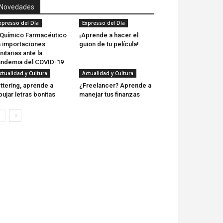
Novedades
xpresso del Día
Expresso del Día
 Químico Farmacéutico
¡Aprende a hacer el
 importaciones
guion de tu película!
nitarias ante la
ndemia del COVID-19
ctualidad y Cultura
Actualidad y Cultura
ttering, aprende a
¿Freelancer? Aprende a
bujar letras bonitas
manejar tus finanzas