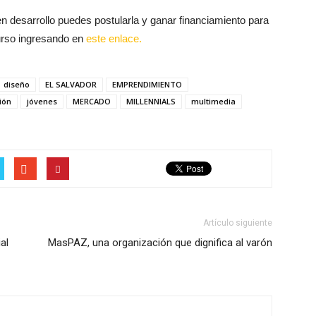
n desarrollo puedes postularla y ganar financiamiento para
curso ingresando en
este enlace.
diseño
EL SALVADOR
EMPRENDIMIENTO
ión
jóvenes
MERCADO
MILLENNIALS
multimedia
Artículo siguiente
al
MasPAZ, una organización que dignifica al varón