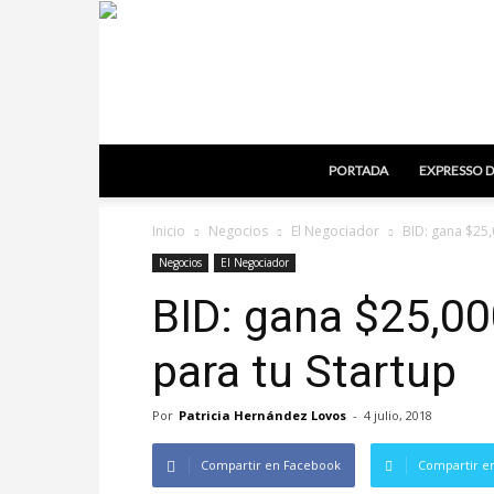
PORTADA
EXPRESSO D
Inicio
Negocios
El Negociador
BID: gana $25,
Negocios
El Negociador
BID: gana $25,00
para tu Startup
Por
Patricia Hernández Lovos
-
4 julio, 2018
Compartir en Facebook
Compartir en