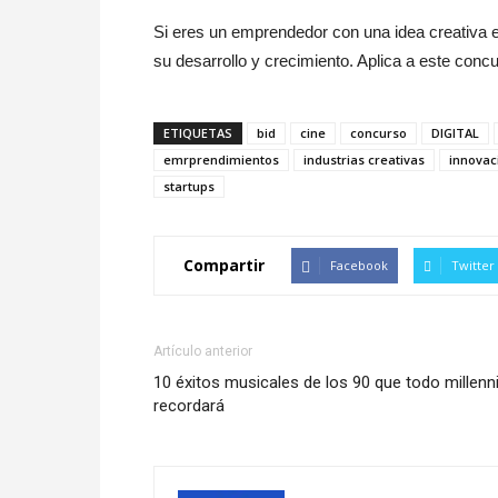
Si eres un emprendedor con una idea creativa e
su desarrollo y crecimiento. Aplica a este con
ETIQUETAS
bid
cine
concurso
DIGITAL
emrprendimientos
industrias creativas
innovac
startups
Compartir
Facebook
Twitter
Artículo anterior
10 éxitos musicales de los 90 que todo millenni
recordará