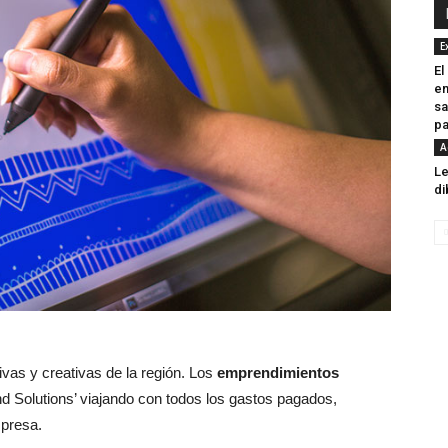
E
El
en
sa
pa
A
Le
di
ivas y creativas de la región. Los
emprendimientos
d Solutions’ viajando con todos los gastos pagados,
mpresa.