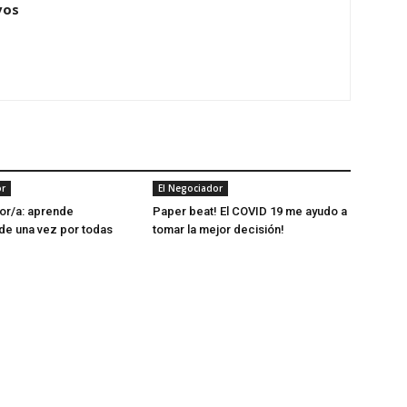
vos
or
El Negociador
r/a: aprende
Paper beat! El COVID 19 me ayudo a
de una vez por todas
tomar la mejor decisión!