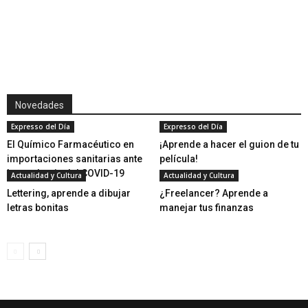
Novedades
Expresso del Día
Expresso del Día
El Químico Farmacéutico en
¡Aprende a hacer el guion de tu
importaciones sanitarias ante
película!
la pandemia del COVID-19
Actualidad y Cultura
Actualidad y Cultura
Lettering, aprende a dibujar
¿Freelancer? Aprende a
letras bonitas
manejar tus finanzas