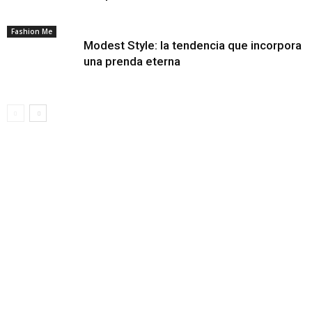
Fashion Me
Modest Style: la tendencia que incorpora
Emma Stone / Tomada de: MTV España
una prenda eterna
Miley Cirus / Tomada de: Cosmopolitan
Lucy Boynton / Tomada de: Glamour