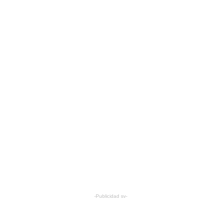
Jenifer López / Tomada de: Vogue
Yalitza Aparicio / Tomada de: Milenio
-Publicidad sv-