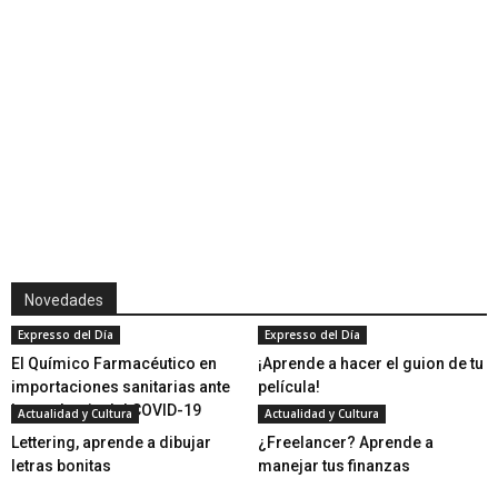
Linda Cardellini /Tomada de: Clarín.com
Novedades
Expresso del Día
Expresso del Día
El Químico Farmacéutico en
¡Aprende a hacer el guion de tu
importaciones sanitarias ante
película!
la pandemia del COVID-19
Actualidad y Cultura
Actualidad y Cultura
Lettering, aprende a dibujar
¿Freelancer? Aprende a
letras bonitas
manejar tus finanzas