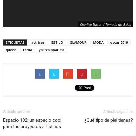
Charlize Theron / Tomada de: Bekia
ETIQUETAS
actrices
ESTILO
GLAMOUR
MODA
oscar 2019
queen
roma
yalitza aparicio
Charlize Theron / Imagen tomada de: E! News
Artículo anterior
Artículo siguiente
Espacio 132: un espacio cool
¿Qué tipo de piel tienes?
para tus proyectos artísticos
Julia Roberts/Tomada de Premios cine