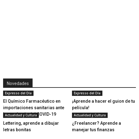
Novedades
Expresso del Día
Expresso del Día
El Químico Farmacéutico en
¡Aprende a hacer el guion de tu
importaciones sanitarias ante
película!
la pandemia del COVID-19
Actualidad y Cultura
Actualidad y Cultura
Lettering, aprende a dibujar
¿Freelancer? Aprende a
letras bonitas
manejar tus finanzas