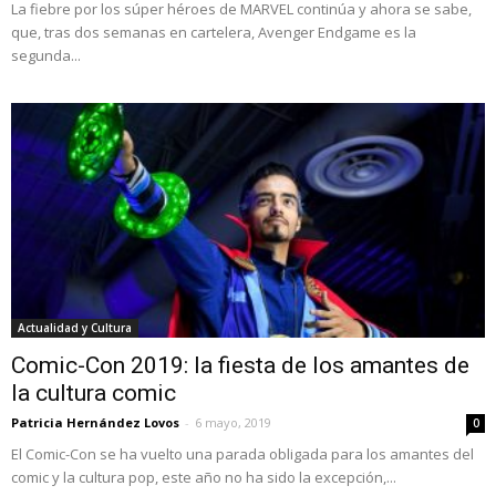
La fiebre por los súper héroes de MARVEL continúa y ahora se sabe,
que, tras dos semanas en cartelera, Avenger Endgame es la
segunda...
Actualidad y Cultura
Comic-Con 2019: la fiesta de los amantes de
la cultura comic
Patricia Hernández Lovos
-
6 mayo, 2019
0
El Comic-Con se ha vuelto una parada obligada para los amantes del
comic y la cultura pop, este año no ha sido la excepción,...