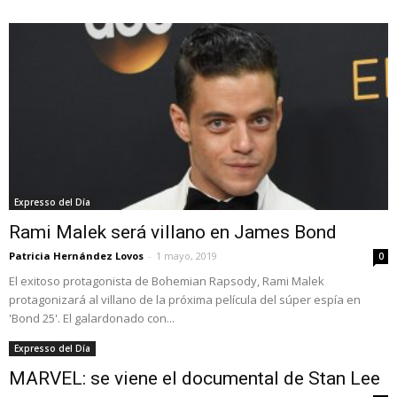
Expresso del Día
Rami Malek será villano en James Bond
Patricia Hernández Lovos
-
1 mayo, 2019
0
El exitoso protagonista de Bohemian Rapsody, Rami Malek
protagonizará al villano de la próxima película del súper espía en
'Bond 25'. El galardonado con...
Expresso del Día
MARVEL: se viene el documental de Stan Lee