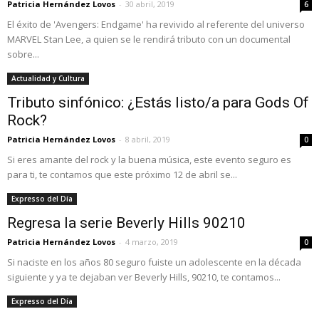
Patricia Hernández Lovos
-
30 abril, 2019
6
El éxito de 'Avengers: Endgame' ha revivido al referente del universo
MARVEL Stan Lee, a quien se le rendirá tributo con un documental
sobre...
Actualidad y Cultura
Tributo sinfónico: ¿Estás listo/a para Gods Of
Rock?
Patricia Hernández Lovos
-
8 abril, 2019
0
Si eres amante del rock y la buena música, este evento seguro es
para ti, te contamos que este próximo 12 de abril se...
Expresso del Día
Regresa la serie Beverly Hills 90210
Patricia Hernández Lovos
-
4 marzo, 2019
0
Si naciste en los años 80 seguro fuiste un adolescente en la década
siguiente y ya te dejaban ver Beverly Hills, 90210, te contamos...
Expresso del Día