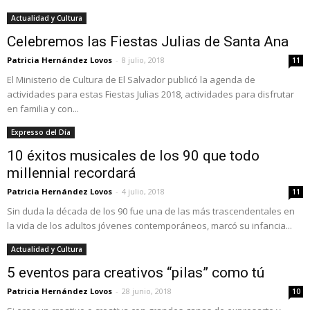
Actualidad y Cultura
Celebremos las Fiestas Julias de Santa Ana
Patricia Hernández Lovos
-
8 julio, 2018
11
El Ministerio de Cultura de El Salvador publicó la agenda de
actividades para estas Fiestas Julias 2018, actividades para disfrutar
en familia y con...
Expresso del Día
10 éxitos musicales de los 90 que todo
millennial recordará
Patricia Hernández Lovos
-
4 julio, 2018
11
Sin duda la década de los 90 fue una de las más trascendentales en
la vida de los adultos jóvenes contemporáneos, marcó su infancia...
Actualidad y Cultura
5 eventos para creativos “pilas” como tú
Patricia Hernández Lovos
-
28 junio, 2018
10