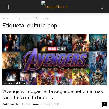
Inicio
Etiquetas
Cultura pop
Etiqueta: cultura pop
Expresso del Día
‘Avengers Endgame’: la segunda película más
taquillera de la historia
Patricia Hernández Lovos
-
7 mayo, 2019
0