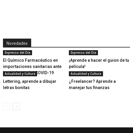
Novedades
Expresso del Día
Expresso del Día
El Químico Farmacéutico en
¡Aprende a hacer el guion de tu
importaciones sanitarias ante
película!
la pandemia del COVID-19
Actualidad y Cultura
Actualidad y Cultura
Lettering, aprende a dibujar
¿Freelancer? Aprende a
letras bonitas
manejar tus finanzas