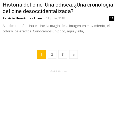
Historia del cine: Una odisea: ¿Una cronología
del cine desoccidentalizada?
Patricia Hernández Lovos
-
11 junio, 2018
11
A todos nos fascina el cine, la magia de la imagen en movimiento, el
color y los efectos. Conocemos un poco, aquí y allá,...
1
2
3
-Publicidad sv-