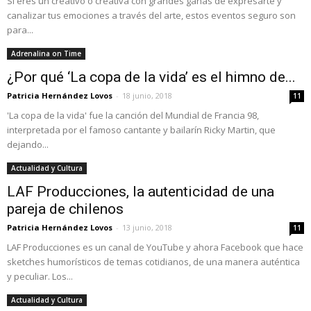
Si eres un creativo o creativa con grandes ganas de expresarte y
canalizar tus emociones a través del arte, estos eventos seguro son
para...
Adrenalina on Time
¿Por qué ‘La copa de la vida’ es el himno de...
Patricia Hernández Lovos
-
18 junio, 2018
11
'La copa de la vida' fue la canción del Mundial de Francia 98,
interpretada por el famoso cantante y bailarín Ricky Martin, que
dejando...
Actualidad y Cultura
LAF Producciones, la autenticidad de una
pareja de chilenos
Patricia Hernández Lovos
-
13 junio, 2018
11
LAF Producciones es un canal de YouTube y ahora Facebook que hace
sketches humorísticos de temas cotidianos, de una manera auténtica
y peculiar. Los...
Actualidad y Cultura