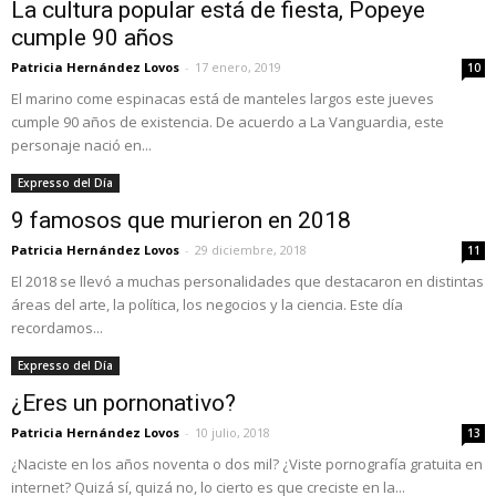
La cultura popular está de fiesta, Popeye
cumple 90 años
Patricia Hernández Lovos
-
17 enero, 2019
10
El marino come espinacas está de manteles largos este jueves
cumple 90 años de existencia. De acuerdo a La Vanguardia, este
personaje nació en...
Expresso del Día
9 famosos que murieron en 2018
Patricia Hernández Lovos
-
29 diciembre, 2018
11
El 2018 se llevó a muchas personalidades que destacaron en distintas
áreas del arte, la política, los negocios y la ciencia. Este día
recordamos...
Expresso del Día
¿Eres un pornonativo?
Patricia Hernández Lovos
-
10 julio, 2018
13
¿Naciste en los años noventa o dos mil? ¿Viste pornografía gratuita en
internet? Quizá sí, quizá no, lo cierto es que creciste en la...