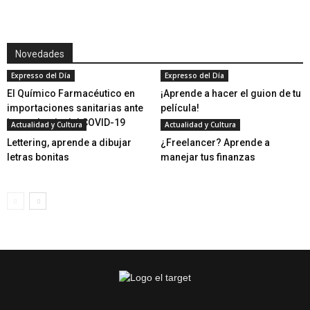
Novedades
Expresso del Día
Expresso del Día
El Químico Farmacéutico en
¡Aprende a hacer el guion de tu
importaciones sanitarias ante
película!
la pandemia del COVID-19
Actualidad y Cultura
Actualidad y Cultura
Lettering, aprende a dibujar
¿Freelancer? Aprende a
letras bonitas
manejar tus finanzas