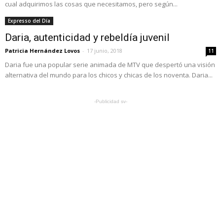
cual adquirimos las cosas que necesitamos, pero según...
Expresso del Día
Daria, autenticidad y rebeldía juvenil
Patricia Hernández Lovos
-
17 junio, 2018
11
Daria fue una popular serie animada de MTV que despertó una visión
alternativa del mundo para los chicos y chicas de los noventa. Daria...
-Publicidad sv-