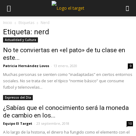
Inicio
Etiquetas
Nerd
Etiqueta: nerd
Actualidad y Cultura
No te conviertas en «el pato» de tu clase en
este...
Patricia Hernández Lovos
-
13 enero, 2020
0
Muchas personas se sienten como “inadaptadas” en ciertos entornos
sociales. No se trata de ser el típico “normie básico” que consume
futbol y telenovelas...
Expresso del Día
¿Sabías que el conocimiento será la moneda
de cambio en los...
Equipo El Target
-
23 septiembre, 2018
10
A lo largo de la historia, el dinero ha fungido como el elemento con el