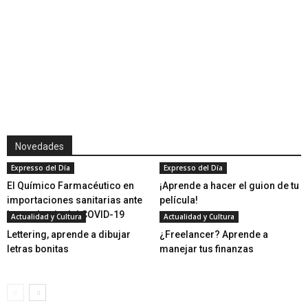
Novedades
Expresso del Día
Expresso del Día
El Químico Farmacéutico en
¡Aprende a hacer el guion de tu
importaciones sanitarias ante
película!
la pandemia del COVID-19
Actualidad y Cultura
Actualidad y Cultura
Lettering, aprende a dibujar
¿Freelancer? Aprende a
letras bonitas
manejar tus finanzas