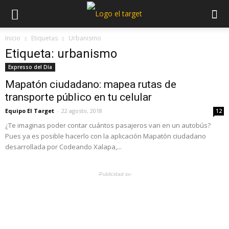
Inicio
Etiquetas
Urbanismo
Etiqueta: urbanismo
Expresso del Día
Mapatón ciudadano: mapea rutas de
transporte público en tu celular
Equipo El Target
-
22 agosto, 2018
12
¿Te imaginas poder contar cuántos pasajeros van en un autobús?
Pues ya es posible hacerlo con la aplicación Mapatón ciudadano
desarrollada por Codeando Xalapa,...
-Publicidad sv-