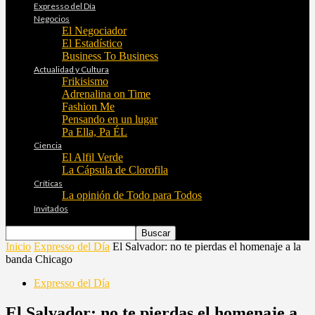
Expresso del Día
Negocios
El Negociador
El Estadístico
Business To Business
Actualidad y Cultura
Frikisismo
Adrenalina on Time
Fashion Me
Pensando en un lugar
Pa Ella, Pa ÉL
Ciencia
El Alfil Verde
La Cápsula de Clorofila
Críticas
La opinión de Todo para Todos
Invitados
Inicio
Expresso del Día
El Salvador: no te pierdas el homenaje a la
banda Chicago
Expresso del Día
El Salvador: no te pierdas el homenaje a