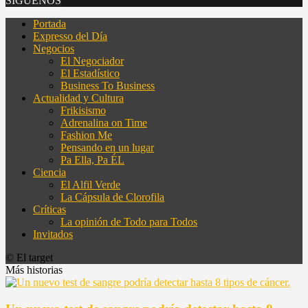
SÍGUENOS
Portada
Expresso del Día
Negocios
El Negociador
El Estadístico
Business To Business
Actualidad y Cultura
Frikisismo
Adrenalina on Time
Fashion Me
Pensando en un lugar
Pa Ella, Pa ÉL
Ciencia
El Alfil Verde
La Cápsula de Clorofila
Críticas
La opinión de Todo para Todos
Invitados
© El target
Más historias