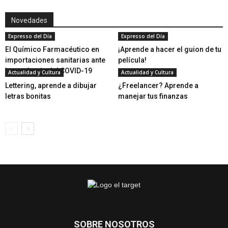
Novedades
Expresso del Día
Expresso del Día
El Químico Farmacéutico en
¡Aprende a hacer el guion de tu
importaciones sanitarias ante
película!
la pandemia del COVID-19
Actualidad y Cultura
Actualidad y Cultura
Lettering, aprende a dibujar
¿Freelancer? Aprende a
letras bonitas
manejar tus finanzas
SOBRE NOSOTROS