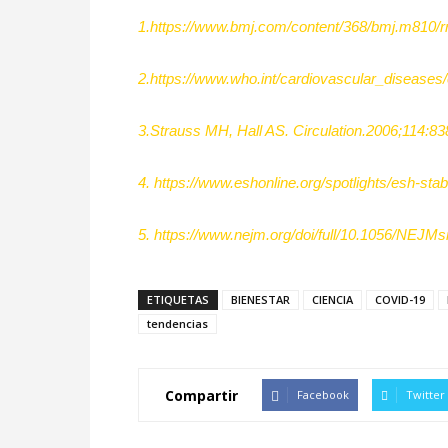
1.https://www.bmj.com/content/368/bmj.m810/r
2.
https://www.who.int/cardiovascular_diseases/
3.Strauss MH, Hall AS. Circulation.2006;114:83
4. https://www.eshonline.org/spotlights/esh-st
5.
https://www.nejm.org/doi/full/10.1056/NEJ
ETIQUETAS
BIENESTAR
CIENCIA
COVID-19
tendencias
Compartir
Facebook
Twitter