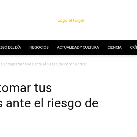
SSO DEL DÍA
NEGOCIOS
ACTUALIDAD Y CULTURA
CIENCIA
CRÍ
El
s antihipertensivos ante el riesgo de coronavirus?
tomar tus
 ante el riesgo de
Target