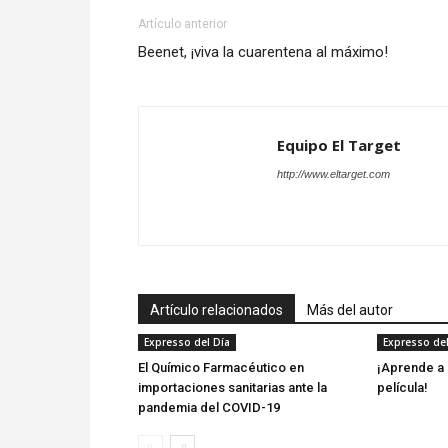
Artículo anterior
Beenet, ¡viva la cuarentena al máximo!
Equipo El Target
http://www.eltarget.com
Artículo relacionados
Más del autor
Expresso del Día
Expresso del
El Químico Farmacéutico en
¡Aprende a 
importaciones sanitarias ante la
película!
pandemia del COVID-19