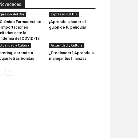
Novedades
xpresso del Día
Expresso del Día
 Químico Farmacéutico
¡Aprende a hacer el
 importaciones
guion de tu película!
nitarias ante la
ndemia del COVID-19
ctualidad y Cultura
Actualidad y Cultura
ttering, aprende a
¿Freelancer? Aprende a
bujar letras bonitas
manejar tus finanzas