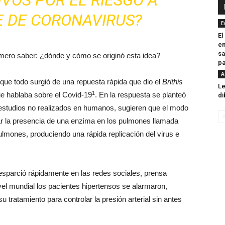
VOS POR EL RIESGO A
 DE CORONAVIRUS?
E
El
en
sa
mero saber: ¿dónde y cómo se originó esta idea?
pa
A
ue todo surgió de una repuesta rápida que dio el
Brithis
Le
1
ue hablaba sobre el Covid-19
. En la respuesta se planteó
di
 estudios no realizados en humanos, sugieren que el modo
r la presencia de una enzima en los pulmones llamada
 pulmones, produciendo una rápida replicación del virus e
sparció rápidamente en las redes sociales, prensa
ivel mundial los pacientes hipertensos se alarmaron,
tratamiento para controlar la presión arterial sin antes