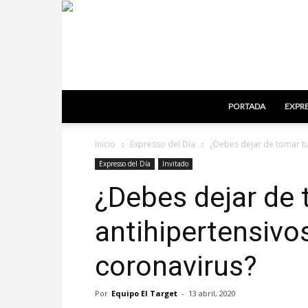
PORTADA
EXPRE
Inicio
Expresso del Día
¿Debes dejar de tomar tu
Expresso del Día
Invitado
¿Debes dejar de 
antihipertensivos
coronavirus?
Por
Equipo El Target
-
13 abril, 2020