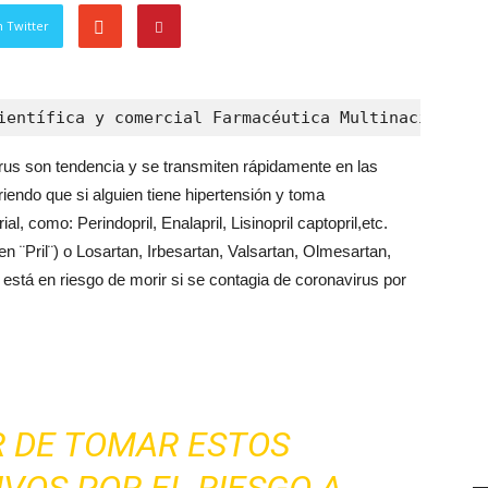
 Twitter
ientífica y comercial Farmacéutica Multinacional.-
rus son tendencia y se transmiten rápidamente en las
iendo que si alguien tiene hipertensión y toma
l, como: Perindopril, Enalapril, Lisinopril captopril,etc.
¨Pril¨) o Losartan, Irbesartan, Valsartan, Olmesartan,
 está en riesgo de morir si se contagia de coronavirus por
R DE TOMAR ESTOS