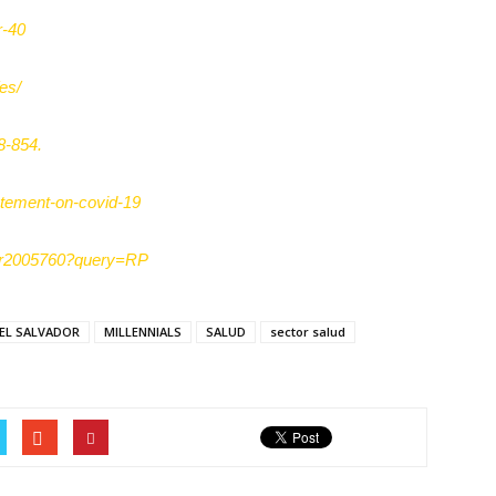
r-40
es/
8-854.
abtement-on-covid-19
Msr2005760?query=RP
EL SALVADOR
MILLENNIALS
SALUD
sector salud