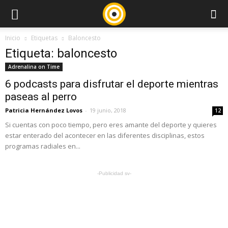
Inicio
Etiquetas
Baloncesto
Etiqueta: baloncesto
Adrenalina on Time
6 podcasts para disfrutar el deporte mientras
paseas al perro
Patricia Hernández Lovos
-
19 junio, 2018
12
Si cuentas con poco tiempo, pero eres amante del deporte y quieres
estar enterado del acontecer en las diferentes disciplinas, estos
programas radiales en...
-Publicidad sv-