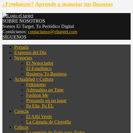
¿Freelancer? Aprende a manejar tus finanzas
SOBRE NOSOTROS
Somos El Target, Tu Periódico Digital
Contáctanos:
contactanos@eltarget.com
SÍGUENOS
Portada
Expresso del Día
Negocios
El Negociador
El Estadístico
Business To Business
Actualidad y Cultura
Frikisismo
Adrenalina on Time
Fashion Me
Pensando en un lugar
Pa Ella, Pa ÉL
Ciencia
El Alfil Verde
La Cápsula de Clorofila
Críticas
La opinión de Todo para Todos