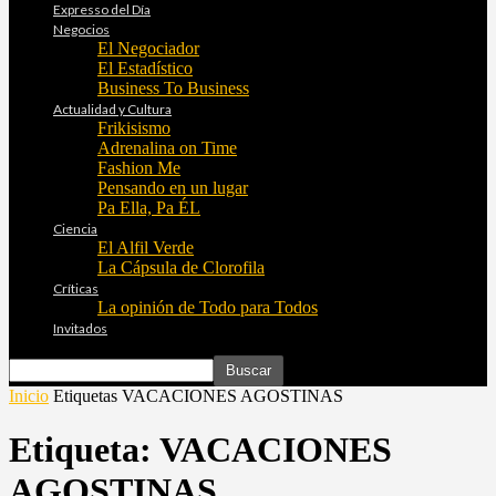
Expresso del Día
Negocios
El Negociador
El Estadístico
Business To Business
Actualidad y Cultura
Frikisismo
Adrenalina on Time
Fashion Me
Pensando en un lugar
Pa Ella, Pa ÉL
Ciencia
El Alfil Verde
La Cápsula de Clorofila
Críticas
La opinión de Todo para Todos
Invitados
Inicio
Etiquetas
VACACIONES AGOSTINAS
Etiqueta: VACACIONES
AGOSTINAS