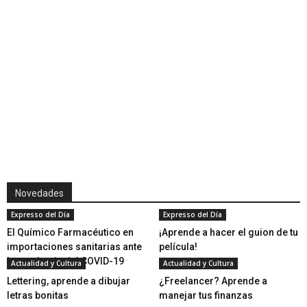
Novedades
Expresso del Día
Expresso del Día
El Químico Farmacéutico en
¡Aprende a hacer el guion de tu
importaciones sanitarias ante
película!
la pandemia del COVID-19
Actualidad y Cultura
Actualidad y Cultura
Lettering, aprende a dibujar
¿Freelancer? Aprende a
letras bonitas
manejar tus finanzas