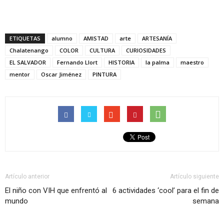
ETIQUETAS
alumno
AMISTAD
arte
ARTESANÍA
Chalatenango
COLOR
CULTURA
CURIOSIDADES
EL SALVADOR
Fernando Llort
HISTORIA
la palma
maestro
mentor
Oscar Jiménez
PINTURA
Artículo anterior
Artículo siguiente
El niño con VIH que enfrentó al
6 actividades ‘cool’ para el fin de
mundo
semana