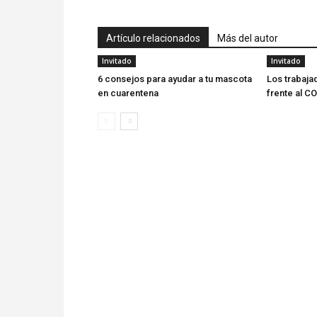
Artículo relacionados
Más del autor
Invitado
Invitado
6 consejos para ayudar a tu mascota
Los trabaja
en cuarentena
frente al C