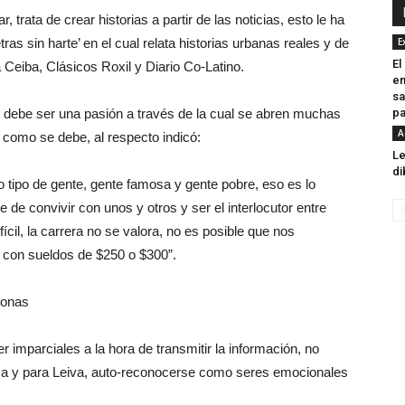
 trata de crear historias a partir de las noticias, esto le ha
tras sin harte’ en el cual relata historias urbanas reales y de
E
El
La Ceiba, Clásicos Roxil y Diario Co-Latino.
en
sa
o, debe ser una pasión a través de la cual se abren muchas
pa
A
 como se debe, al respecto indicó:
Le
di
o tipo de gente, gente famosa y gente pobre, eso es lo
e de convivir con unos y otros y ser el interlocutor entre
fícil, la carrera no se valora, no es posible que nos
 con sueldos de $250 o $300”.
 imparciales a la hora de transmitir la información, no
ca y para Leiva, auto-reconocerse como seres emocionales