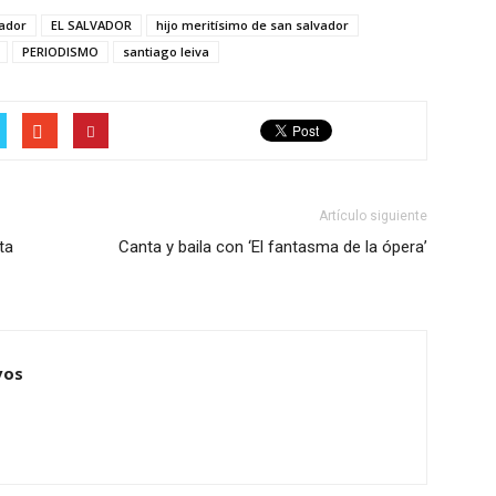
ador
EL SALVADOR
hijo meritísimo de san salvador
PERIODISMO
santiago leiva
Artículo siguiente
ta
Canta y baila con ‘El fantasma de la ópera’
vos