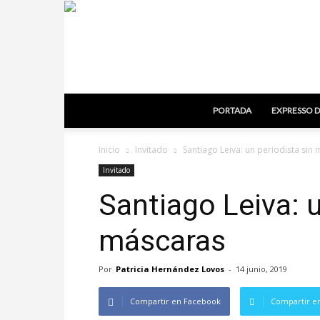
PORTADA
EXPRESSO D
Inicio
Invitado
Santiago Leiva: un periodista sin
Invitado
Santiago Leiva: u
máscaras
Por
Patricia Hernández Lovos
-
14 junio, 2019
Compartir en Facebook
Compartir en