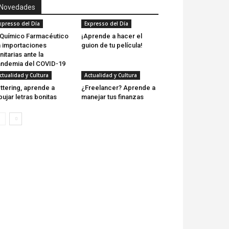
Novedades
xpresso del Día
Expresso del Día
 Químico Farmacéutico
¡Aprende a hacer el
 importaciones
guion de tu película!
nitarias ante la
ndemia del COVID-19
ctualidad y Cultura
Actualidad y Cultura
ttering, aprende a
¿Freelancer? Aprende a
bujar letras bonitas
manejar tus finanzas