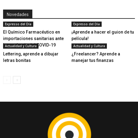
Novedades
Expresso del Día
Expresso del Día
El Químico Farmacéutico en
¡Aprende a hacer el guion de tu
importaciones sanitarias ante
película!
la pandemia del COVID-19
Actualidad y Cultura
Actualidad y Cultura
Lettering, aprende a dibujar
¿Freelancer? Aprende a
letras bonitas
manejar tus finanzas