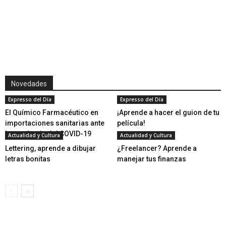
Novedades
Expresso del Día
Expresso del Día
El Químico Farmacéutico en
¡Aprende a hacer el guion de tu
importaciones sanitarias ante
película!
la pandemia del COVID-19
Actualidad y Cultura
Actualidad y Cultura
Lettering, aprende a dibujar
¿Freelancer? Aprende a
letras bonitas
manejar tus finanzas