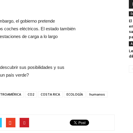
E
embargo, el gobierno pretende
El
en
os coches eléctricos. El estado también
sa
 estaciones de carga a lo largo
pa
A
Le
di
descubrir sus posibilidades y sus
 un país verde?
NTROAMÉRICA
CO2
COSTA RICA
ECOLOGÍA
humanos