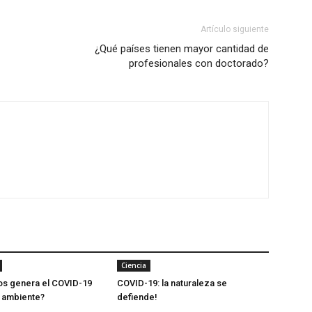
Artículo siguiente
¿Qué países tienen mayor cantidad de
profesionales con doctorado?
Ciencia
os genera el COVID-19
COVID-19: la naturaleza se
 ambiente?
defiende!