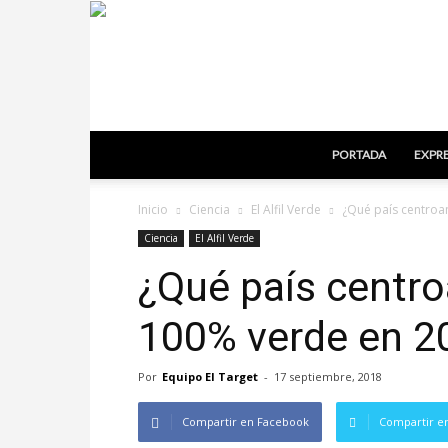
PORTADA
EXPRE
Inicio
Ciencia
El Alfil Verde
¿Qué país centroa
Ciencia
El Alfil Verde
¿Qué país centro
100% verde en 2
Por
Equipo El Target
-
17 septiembre, 2018
Compartir en Facebook
Compartir en