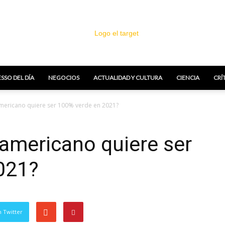
SSO DEL DÍA
NEGOCIOS
ACTUALIDAD Y CULTURA
CIENCIA
CRÍ
El
mericano quiere ser 100% verde en 2021?
americano quiere ser
021?
Target
 Twitter