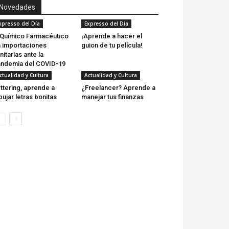
Novedades
xpresso del Día
Expresso del Día
 Químico Farmacéutico
¡Aprende a hacer el
 importaciones
guion de tu película!
nitarias ante la
ndemia del COVID-19
ctualidad y Cultura
Actualidad y Cultura
ttering, aprende a
¿Freelancer? Aprende a
bujar letras bonitas
manejar tus finanzas