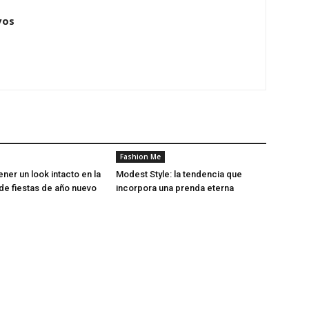
vos
Fashion Me
er un look intacto en la
Modest Style: la tendencia que
e fiestas de año nuevo
incorpora una prenda eterna