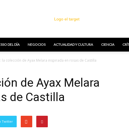
SSO DEL DÍA
NEGOCIOS
ACTUALIDAD Y CULTURA
CIENCIA
CRÍ
El
: la colección de Ayax Melara inspirada en rosas de Castilla
ción de Ayax Melara
s de Castilla
Target
 Twitter