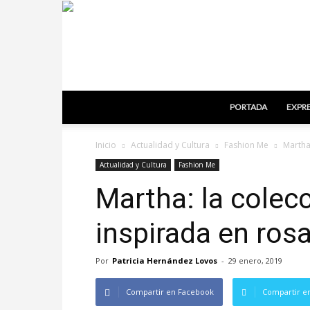
PORTADA
EXPRE
Inicio
Actualidad y Cultura
Fashion Me
Martha
Actualidad y Cultura
Fashion Me
Martha: la colec
inspirada en rosa
Por
Patricia Hernández Lovos
-
29 enero, 2019
Compartir en Facebook
Compartir en