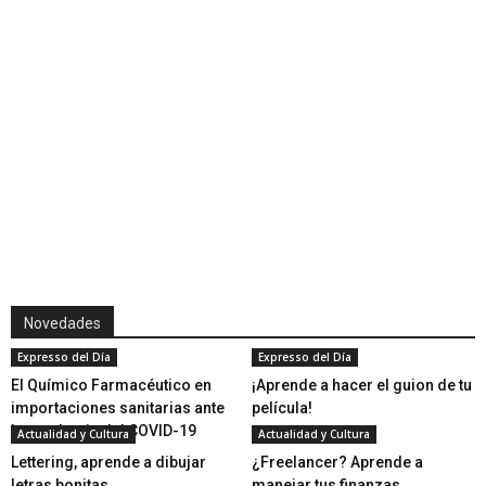
Novedades
Expresso del Día
Expresso del Día
El Químico Farmacéutico en
¡Aprende a hacer el guion de tu
importaciones sanitarias ante
película!
la pandemia del COVID-19
Actualidad y Cultura
Actualidad y Cultura
Lettering, aprende a dibujar
¿Freelancer? Aprende a
letras bonitas
manejar tus finanzas