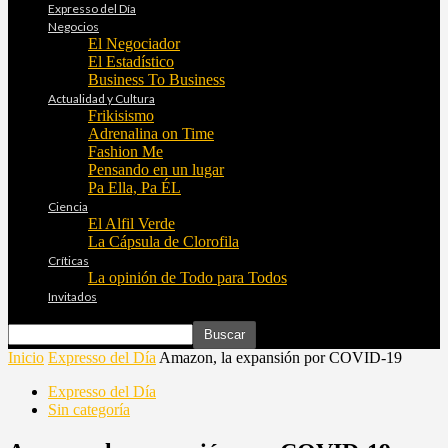
Expresso del Día
Negocios
El Negociador
El Estadístico
Business To Business
Actualidad y Cultura
Frikisismo
Adrenalina on Time
Fashion Me
Pensando en un lugar
Pa Ella, Pa ÉL
Ciencia
El Alfil Verde
La Cápsula de Clorofila
Críticas
La opinión de Todo para Todos
Invitados
Inicio
Expresso del Día
Amazon, la expansión por COVID-19
Expresso del Día
Sin categoría