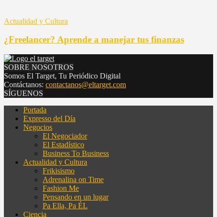
Actualidad y Cultura
¿Freelancer? Aprende a manejar tus finanzas
SOBRE NOSOTROS
Somos El Target, Tu Periódico Digital
Contáctanos:
contactanos@eltarget.com
SÍGUENOS
Portada
Expresso del Día
Negocios
El Negociador
El Estadístico
Business To Business
Actualidad y Cultura
Frikisismo
Adrenalina on Time
Fashion Me
Pensando en un lugar
Pa Ella, Pa ÉL
Ciencia