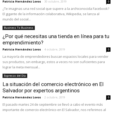
Patricia Hernández Lovos
-
30 octubre, 2019
0
¿Te imaginas una red social que supere a la archiconocida Facebook?
El gigante de la información colaborativa, Wikipedia, se lanza al
mundo del social...
Business To Business
¿Por qué necesitas una tienda en línea para tu
emprendimiento?
Patricia Hernández Lovos
-
4 octubre, 2019
0
La mayoría de emprendedores buscan espacios locales para vender
sus productos, sin embargo, estos a veces no son suficientes para
lograr la meta mensual...
Expresso del Día
La situación del comercio electrónico en El
Salvador por expertos argentinos
Patricia Hernández Lovos
-
2 octubre, 2019
0
El pasado martes 24 de septiembre se llevó a cabo el evento más
importante de comercio electrónico en El Salvador, nos referimos al