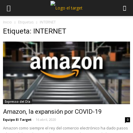
Inicio
Etiquetas
INTERNET
Etiqueta: INTERNET
Expresso del Día
Amazon, la expansión por COVID-19
Equipo El Target
-
16 abril, 2020
0
Amazon como siempre el rey del comercio electrónico ha dado pasos