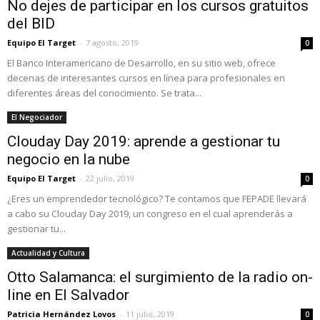
No dejes de participar en los cursos gratuitos
del BID
Equipo El Target
-
7 agosto, 2019
0
El Banco Interamericano de Desarrollo, en su sitio web, ofrece
decenas de interesantes cursos en línea para profesionales en
diferentes áreas del conocimiento. Se trata...
El Negociador
Clouday Day 2019: aprende a gestionar tu
negocio en la nube
Equipo El Target
-
22 julio, 2019
0
¿Eres un emprendedor tecnológico? Te contamos que FEPADE llevará
a cabo su Clouday Day 2019, un congreso en el cual aprenderás a
gestionar tu...
Actualidad y Cultura
Otto Salamanca: el surgimiento de la radio on-
line en El Salvador
Patricia Hernández Lovos
-
11 julio, 2019
0