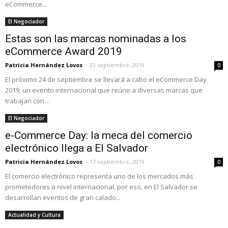
eCommerce...
El Negociador
Estas son las marcas nominadas a los
eCommerce Award 2019
Patricia Hernández Lovos
-
23 septiembre, 2019
0
El próximo 24 de septiembre se llevará a cabo el eCommerce Day
2019, un evento internacional que reúne a diversas marcas que
trabajan con...
El Negociador
e-Commerce Day: la meca del comercio
electrónico llega a El Salvador
Patricia Hernández Lovos
-
17 septiembre, 2019
0
El comercio electrónico representa uno de los mercados más
prometedores a nivel internacional, por eso, en El Salvador se
desarrollan eventos de gran calado...
Actualidad y Cultura