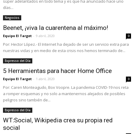
súper adelantados en todo tema y es que ha anunciado hace uno
días...
Negocios
Beenet, ¡viva la cuarentena al máximo!
Equipo El Target
-
9 abril, 2020
0
Por: Hector López.- El Internet ha dejado de ser un servicio extra para
nuestras vidas y en medio de esta crisis nos hemos terminado de...
Expresso del Día
5 Herramientas para hacer Home Office
Equipo El Target
-
1 abril, 2020
0
Por: Caren Monteagudo, Box Voopre. La pandemia COVID-19 nos reta
a romper esquemas y no solo a mantenernos alejados de posibles
peligros sino también de...
Expresso del Día
WT:Social, Wikipedia crea su propia red
social