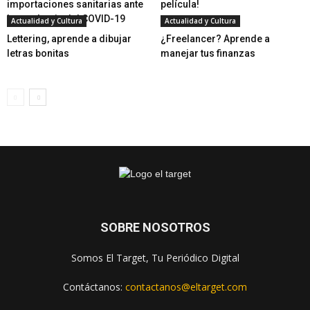
importaciones sanitarias ante
película!
la pandemia del COVID-19
Actualidad y Cultura
Actualidad y Cultura
Lettering, aprende a dibujar
¿Freelancer? Aprende a
letras bonitas
manejar tus finanzas
SOBRE NOSOTROS
Somos El Target, Tu Periódico Digital
Contáctanos:
contactanos@eltarget.com