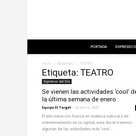
PORTADA
EXPRESSO D
Inicio
Etiquetas
TEATRO
Etiqueta: TEATRO
Expresso del Día
Se vienen las actividades ‘cool’ d
la última semana de enero
Equipo El Target
-
26 enero, 2020
El año inicia con fuerza en materia cultural y de
entretenimiento en la capital, este día te traemos
algunas de las actividades más 'cool'...