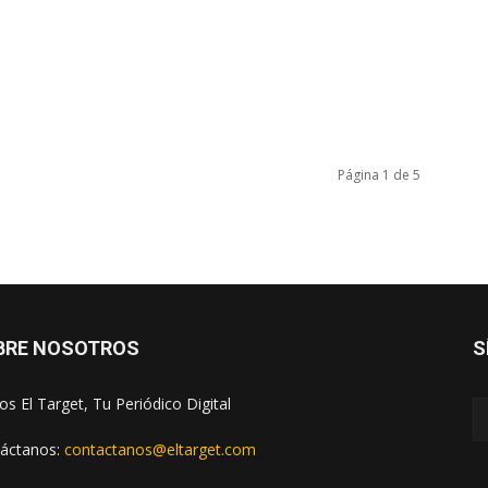
Página 1 de 5
BRE NOSOTROS
S
s El Target, Tu Periódico Digital
áctanos:
contactanos@eltarget.com