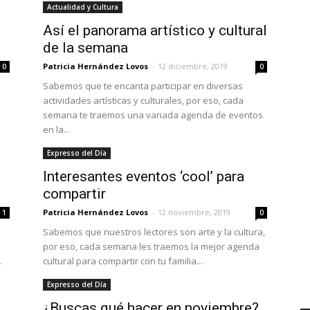
Actualidad y Cultura
Así el panorama artístico y cultural
de la semana
Patricia Hernández Lovos
-
12 diciembre, 2019
0
0
Sabemos que te encanta participar en diversas
actividades artísticas y culturales, por eso, cada
semana te traemos una variada agenda de eventos
en la...
Expresso del Día
Interesantes eventos ‘cool’ para
compartir
Patricia Hernández Lovos
-
12 noviembre, 2019
1
0
Sabemos que nuestros lectores son arte y la cultura,
por eso, cada semana les traemos la mejor agenda
.
cultural para compartir con tu familia...
Expresso del Día
¿Buscas qué hacer en noviembre?