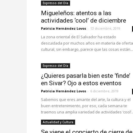
Expresso del Día
Migueleños: atentos a las
actividades ‘cool’ de diciembre
Patricia Hernández Lovos
-
13 diciembre, 2019
La zona oriental de El Salvador ha estado
descuidada por muchos años en materia de oferta
cultural, sin embargo, parece que las cosas están...
Expresso del Día
¿Quieres pasarla bien este ‘finde’
en Sivar? Ojo a estos eventos
Patricia Hernández Lovos
-
6 diciembre, 2019
Sabemos que eres amante del arte, la cultura y el
buen entretenimiento, por eso, cada semana te
traemos una amplia variedad de actividades ‘cool’..
Actualidad y Cultura
Se viene el concierto de cierre de