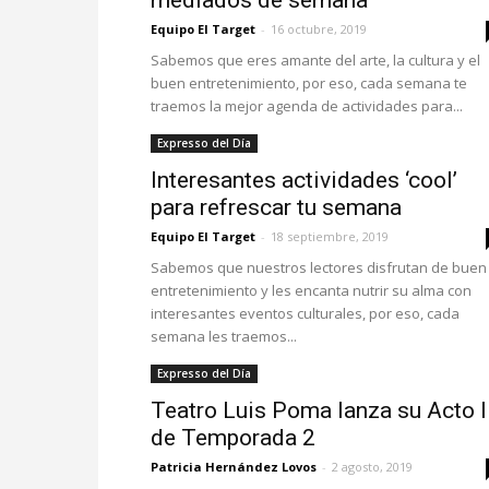
mediados de semana
Equipo El Target
-
16 octubre, 2019
Sabemos que eres amante del arte, la cultura y el
buen entretenimiento, por eso, cada semana te
traemos la mejor agenda de actividades para...
Expresso del Día
Interesantes actividades ‘cool’
para refrescar tu semana
Equipo El Target
-
18 septiembre, 2019
Sabemos que nuestros lectores disfrutan de buen
entretenimiento y les encanta nutrir su alma con
interesantes eventos culturales, por eso, cada
semana les traemos...
Expresso del Día
Teatro Luis Poma lanza su Acto I
de Temporada 2
Patricia Hernández Lovos
-
2 agosto, 2019