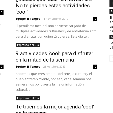
No te pierdas estas actividades
‘cool’
E
0
El
Equipo El Target
-
4 noviembre, 2019
0
en
e
El penúltimo mes del año se viene cargado de
sa
múltiples actividades culturales y de entretenimiento
pa
para disfrutar con quien tú quieras. Este día te...
A
Le
Expresso del Día
di
9 actividades ‘cool’ para disfrutar
en la mitad de la semana
Equipo El Target
-
23 octubre, 2019
0
0
o
Sabemos que eres amante del arte, la cultura y el
buen entretenimiento, por eso, cada semana nos
esmeramos por traerte la mejor información
cultural....
Expresso del Día
Te traemos la mejor agenda ‘cool’