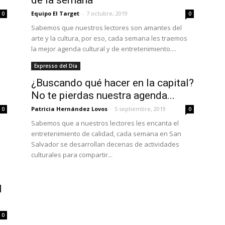
de la semana
Equipo El Target
-
7 octubre, 2019
0
0
Sabemos que nuestros lectores son amantes del
arte y la cultura, por eso, cada semana les traemos
la mejor agenda cultural y de entretenimiento....
Expresso del Día
¿Buscando qué hacer en la capital?
No te pierdas nuestra agenda...
Patricia Hernández Lovos
-
5 septiembre, 2019
0
0
Sabemos que a nuestros lectores les encanta el
entretenimiento de calidad, cada semana en San
Salvador se desarrollan decenas de actividades
culturales para compartir...
I
0