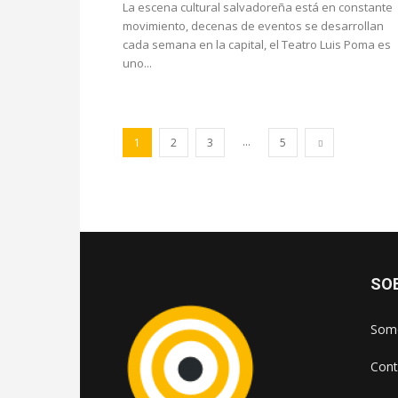
La escena cultural salvadoreña está en constante
movimiento, decenas de eventos se desarrollan
cada semana en la capital, el Teatro Luis Poma es
uno...
...
1
2
3
5
SO
Somo
Cont