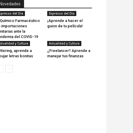
Novedades
xpresso del Día
Expresso del Día
 Químico Farmacéutico
¡Aprende a hacer el
 importaciones
guion de tu película!
nitarias ante la
ndemia del COVID-19
ctualidad y Cultura
Actualidad y Cultura
ttering, aprende a
¿Freelancer? Aprende a
bujar letras bonitas
manejar tus finanzas