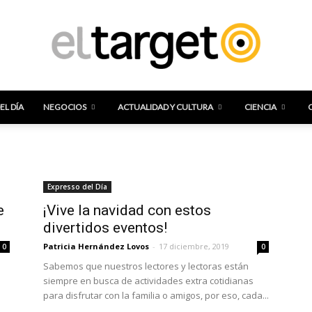
EL DÍA
NEGOCIOS
ACTUALIDAD Y CULTURA
CIENCIA
El
Expresso del Día
Target
e
¡Vive la navidad con estos
divertidos eventos!
Patricia Hernández Lovos
-
17 diciembre, 2019
0
0
Sabemos que nuestros lectores y lectoras están
siempre en busca de actividades extra cotidianas
para disfrutar con la familia o amigos, por eso, cada...