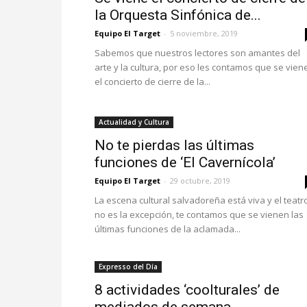
la Orquesta Sinfónica de...
Equipo El Target
-
5 noviembre, 2019
Sabemos que nuestros lectores son amantes del
arte y la cultura, por eso les contamos que se vien
el concierto de cierre de la...
Actualidad y Cultura
No te pierdas las últimas
funciones de ‘El Cavernícola’
Equipo El Target
-
29 octubre, 2019
La escena cultural salvadoreña está viva y el teatr
no es la excepción, te contamos que se vienen las
últimas funciones de la aclamada...
Expresso del Día
8 actividades ‘coolturales’ de