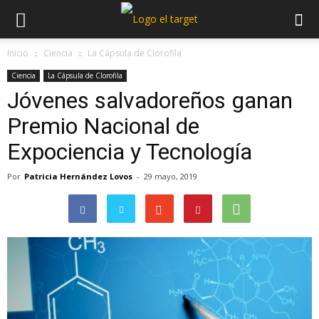
Inicio
Ciencia
La Cápsula de Clorofila
Ciencia
La Cápsula de Clorofila
Jóvenes salvadoreños ganan
Premio Nacional de
Expociencia y Tecnología
Por
Patricia Hernández Lovos
-
29 mayo, 2019