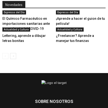
Novedades
Expresso del Día
Expresso del Día
El Químico Farmacéutico en
¡Aprende a hacer el guion de tu
importaciones sanitarias ante
película!
la pandemia del COVID-19
Actualidad y Cultura
Actualidad y Cultura
Lettering, aprende a dibujar
¿Freelancer? Aprende a
letras bonitas
manejar tus finanzas
SOBRE NOSOTROS