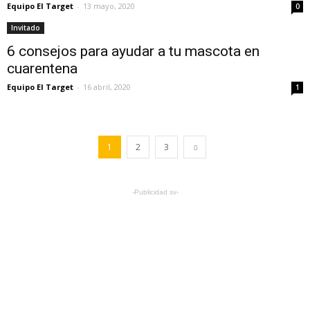
Equipo El Target
-
13 mayo, 2020
0
Invitado
6 consejos para ayudar a tu mascota en
cuarentena
Equipo El Target
-
16 abril, 2020
1
1
2
3
-Publicidad sv-