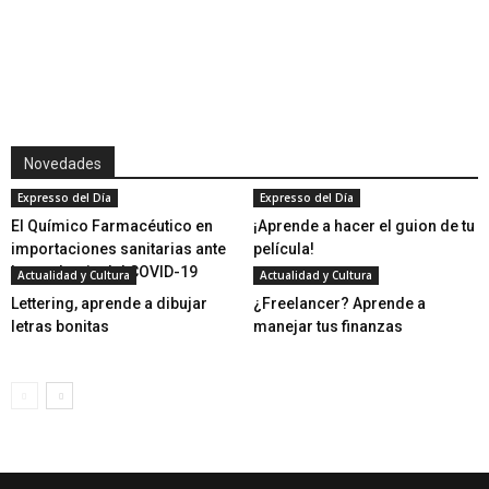
Novedades
Expresso del Día
Expresso del Día
El Químico Farmacéutico en
¡Aprende a hacer el guion de tu
importaciones sanitarias ante
película!
la pandemia del COVID-19
Actualidad y Cultura
Actualidad y Cultura
Lettering, aprende a dibujar
¿Freelancer? Aprende a
letras bonitas
manejar tus finanzas