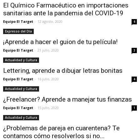
El Químico Farmacéutico en importaciones
sanitarias ante la pandemia del COVID-19
Equipo El Target
-
12 agosto, 2020
4
Expresso del Día
¡Aprende a hacer el guion de tu película!
Equipo El Target
-
21 julio, 2020
3
Actualidad y Cultura
Lettering, aprende a dibujar letras bonitas
Equipo El Target
-
16 julio, 2020
4
Actualidad y Cultura
¿Freelancer? Aprende a manejar tus finanzas
Equipo El Target
-
15 julio, 2020
1
Actualidad y Cultura
¿Problemas de pareja en cuarentena? Te
contamos cómo resolverlos si no...