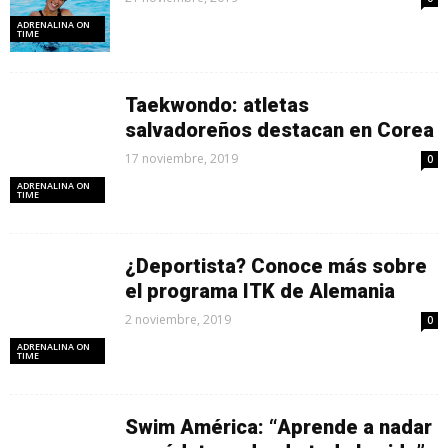
ADRENALINA ON
TIME
Taekwondo: atletas
salvadoreños destacan en Corea
17 noviembre, 2019
0
ADRENALINA ON
TIME
¿Deportista? Conoce más sobre
el programa ITK de Alemania
2 noviembre, 2019
0
ADRENALINA ON
TIME
Swim América: “Aprende a nadar