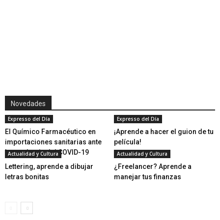
Novedades
Expresso del Día
Expresso del Día
El Químico Farmacéutico en
¡Aprende a hacer el guion de tu
importaciones sanitarias ante
película!
la pandemia del COVID-19
Actualidad y Cultura
Actualidad y Cultura
Lettering, aprende a dibujar
¿Freelancer? Aprende a
letras bonitas
manejar tus finanzas