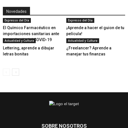
Novedades
Expresso del Día
Expresso del Día
El Químico Farmacéutico en
¡Aprende a hacer el guion de tu
importaciones sanitarias ante
película!
la pandemia del COVID-19
Actualidad y Cultura
Actualidad y Cultura
Lettering, aprende a dibujar
¿Freelancer? Aprende a
letras bonitas
manejar tus finanzas
SOBRE NOSOTROS