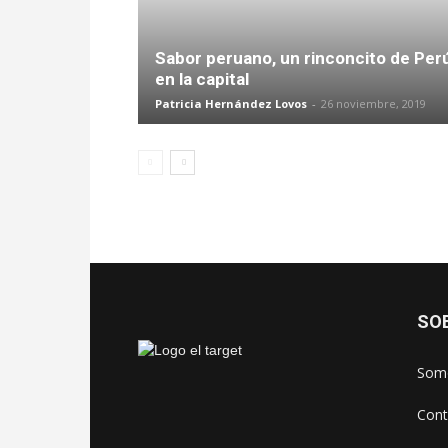
Sabor peruano, un rinconcito de Per
en la capital
Patricia Hernández Lovos
-
26 noviembre, 2019
SO
Somo
Cont