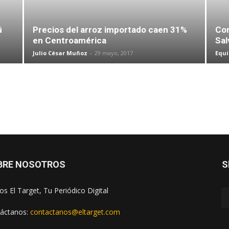
ú
Precios del arroz importado caen 31%
Con
en Centroamérica
Sal
Julio César Muñoz
-
29 mayo, 2017
Equi
BRE NOSOTROS
S
s El Target, Tu Periódico Digital
áctanos:
contactanos@eltarget.com