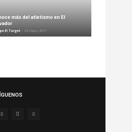
oce más del atletismo en El
vador
po El Target
-
24 mayo, 2017
ÍGUENOS