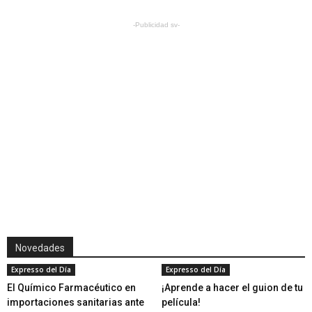
-Publicidad sv-
Novedades
Expresso del Día
Expresso del Día
El Químico Farmacéutico en
¡Aprende a hacer el guion de tu
importaciones sanitarias ante
película!