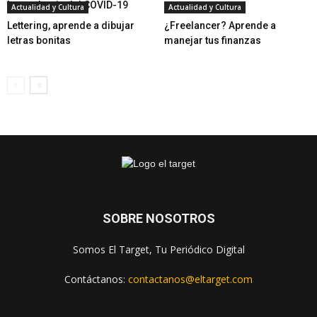
la pandemia del COVID-19
Actualidad y Cultura
Actualidad y Cultura
Lettering, aprende a dibujar
¿Freelancer? Aprende a
letras bonitas
manejar tus finanzas
SOBRE NOSOTROS
Somos El Target, Tu Periódico Digital
Contáctanos:
contactanos@eltarget.com