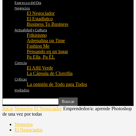
Expresso del Día
Negocios
El Negociador
El Estadístico
Business To Business
Actualidad y Cultura
Frikisismo
Adrenalina on Time
Fashion Me
Pensando en un lugar
Pa Ella, Pa ÉL
Ciencia
El Alfil Verde
La Cápsula de Clorofila
Críticas
La opinión de Todo para Todos
Invitados
Inicio
Negocios
El Negociador
Emprendedor/a: aprende Photoshop
de una vez por todas
Negocios
El Negociador