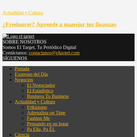
Actualidad y Cultura
¿Freelancer? Aprende a manejar tus finanzas
SOBRE NOSOTROS
Somos El Target, Tu Periódico Digital
Contáctanos:
contactanos@eltarget.com
SÍGUENOS
Portada
Expresso del Día
Negocios
El Negociador
El Estadístico
Business To Business
Actualidad y Cultura
Frikisismo
Adrenalina on Time
Fashion Me
Pensando en un lugar
Pa Ella, Pa ÉL
Ciencia