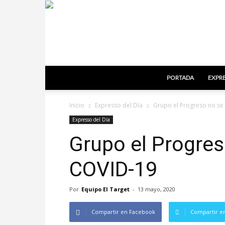
PORTADA
EXPRE
Inicio
Expresso del Día
Grupo el Progreso no se 
Expresso del Día
Grupo el Progres
COVID-19
Por
Equipo El Target
-
13 mayo, 2020
Compartir en Facebook
Compartir en