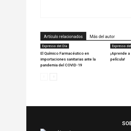
Artículo relacionados
Más del autor
Expresso del Día
Expresso del
El Químico Farmacéutico en
¡Aprende a 
importaciones sanitarias ante la
película!
pandemia del COVID-19
SO