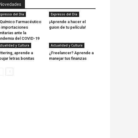
Novedades
xpresso del Día
Expresso del Día
 Químico Farmacéutico
¡Aprende a hacer el
 importaciones
guion de tu película!
nitarias ante la
ndemia del COVID-19
ctualidad y Cultura
Actualidad y Cultura
ttering, aprende a
¿Freelancer? Aprende a
bujar letras bonitas
manejar tus finanzas