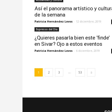
Actualidad y Cultura
Así el panorama artístico y cultur
de la semana
Patricia Hernández Lovos
-
12 diciembre, 2019
Expresso del Día
¿Quieres pasarla bien este ‘finde’
en Sivar? Ojo a estos eventos
Patricia Hernández Lovos
-
6 diciembre, 2019
...
1
2
3
53