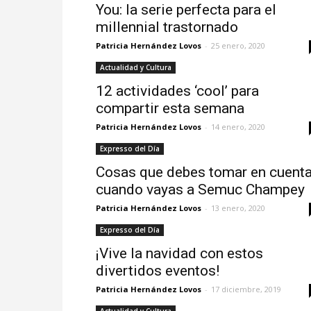
You: la serie perfecta para el
millennial trastornado
Patricia Hernández Lovos
-
25 enero, 2020
Actualidad y Cultura
12 actividades ‘cool’ para
compartir esta semana
Patricia Hernández Lovos
-
14 enero, 2020
Expresso del Día
Cosas que debes tomar en cuent
cuando vayas a Semuc Champey
Patricia Hernández Lovos
-
13 enero, 2020
Expresso del Día
¡Vive la navidad con estos
divertidos eventos!
Patricia Hernández Lovos
-
17 diciembre, 2019