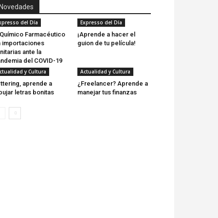
Novedades
xpresso del Día
Expresso del Día
 Químico Farmacéutico
¡Aprende a hacer el
 importaciones
guion de tu película!
nitarias ante la
ndemia del COVID-19
ctualidad y Cultura
Actualidad y Cultura
ttering, aprende a
¿Freelancer? Aprende a
bujar letras bonitas
manejar tus finanzas