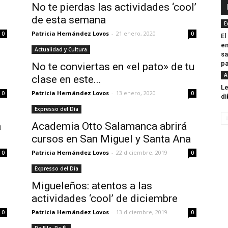
No te pierdas las actividades ‘cool’
de esta semana
E
Patricia Hernández Lovos
-
21 enero, 2020
0
0
El
en
Actualidad y Cultura
sa
pa
No te conviertas en «el pato» de tu
A
clase en este...
Le
Patricia Hernández Lovos
-
13 enero, 2020
0
0
di
Expresso del Día
a
Academia Otto Salamanca abrirá
cursos en San Miguel y Santa Ana
Patricia Hernández Lovos
-
22 diciembre, 2019
0
0
Expresso del Día
Migueleños: atentos a las
actividades ‘cool’ de diciembre
Patricia Hernández Lovos
-
13 diciembre, 2019
0
0