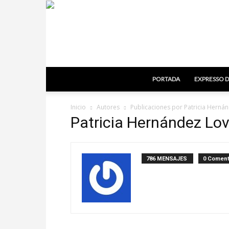
PORTADA
EXPRESSO D
Inicio
Autores
Publicaciones por Patricia Herná
Patricia Hernández Lo
786 MENSAJES
0 Coment