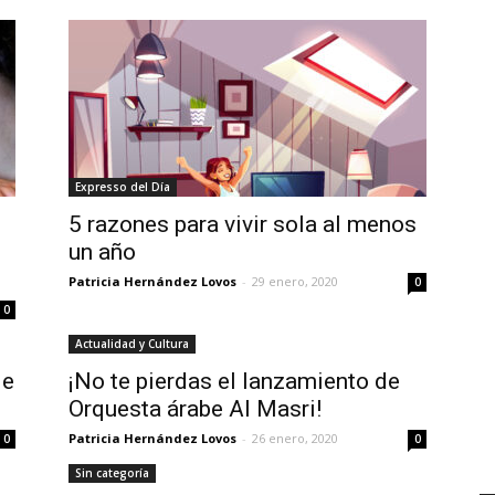
Expresso del Día
5 razones para vivir sola al menos
un año
Patricia Hernández Lovos
-
29 enero, 2020
0
0
Actualidad y Cultura
de
¡No te pierdas el lanzamiento de
Orquesta árabe Al Masri!
Patricia Hernández Lovos
-
26 enero, 2020
0
0
Sin categoría