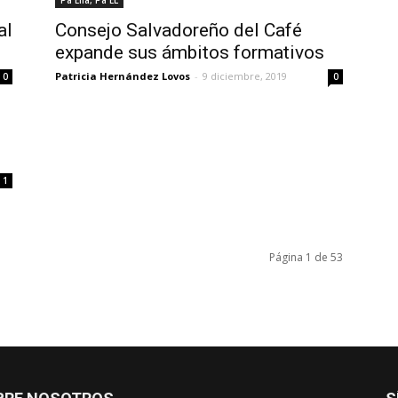
Pa Ella, Pa ÉL
al
Consejo Salvadoreño del Café
expande sus ámbitos formativos
Patricia Hernández Lovos
-
9 diciembre, 2019
0
0
1
Página 1 de 53