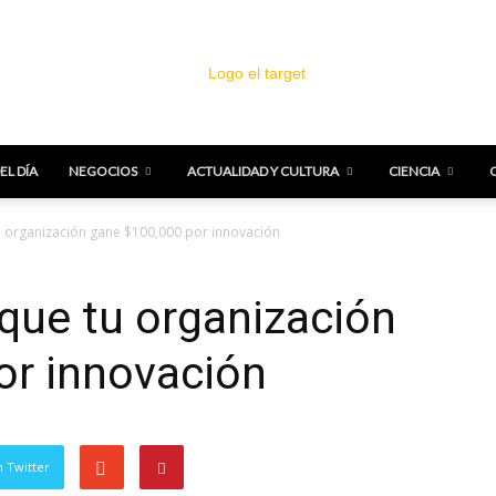
EL DÍA
NEGOCIOS
ACTUALIDAD Y CULTURA
CIENCIA
El
u organización gane $100,000 por innovación
que tu organización
or innovación
Target
 Twitter