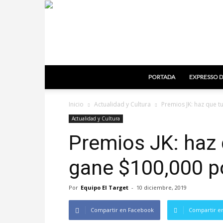
PORTADA
EXPRESSO D
Inicio
Actualidad y Cultura
Premios JK: haz que t
Actualidad y Cultura
Premios JK: haz 
gane $100,000 p
Por
Equipo El Target
-
10 diciembre, 2019
Compartir en Facebook
Compartir en