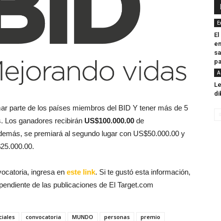
E
El
en
sa
pa
A
Le
di
mar parte de los países miembros del BID Y tener más de 5
. Los ganadores recibirán
US$100.000.00
de
demás, se premiará al segundo lugar con US$50.000.00 y
$25.000.00.
vocatoria, ingresa en
este link
. Si te gustó esta información,
pendiente de las publicaciones de El Target.com
ciales
convocatoria
MUNDO
personas
premio