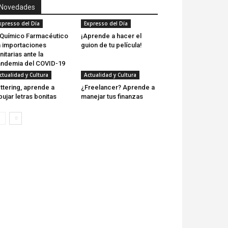
Novedades
xpresso del Día
Expresso del Día
 Químico Farmacéutico
¡Aprende a hacer el
 importaciones
guion de tu película!
nitarias ante la
ndemia del COVID-19
ctualidad y Cultura
Actualidad y Cultura
ttering, aprende a
¿Freelancer? Aprende a
bujar letras bonitas
manejar tus finanzas