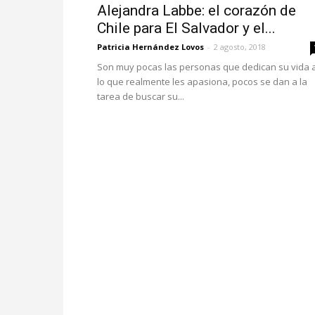
Alejandra Labbe: el corazón de
Chile para El Salvador y el...
Patricia Hernández Lovos
-
2 agosto, 2018
Son muy pocas las personas que dedican su vida 
lo que realmente les apasiona, pocos se dan a la
tarea de buscar su...