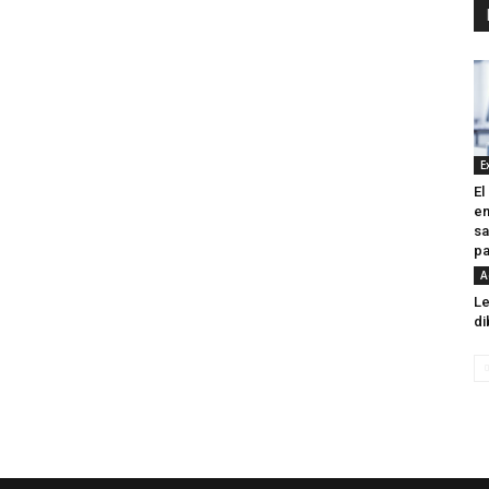
E
El
en
sa
pa
A
Le
di