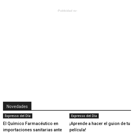
-Publicidad sv-
Novedades
Expresso del Día
Expresso del Día
El Químico Farmacéutico en
¡Aprende a hacer el guion de tu
importaciones sanitarias ante
película!