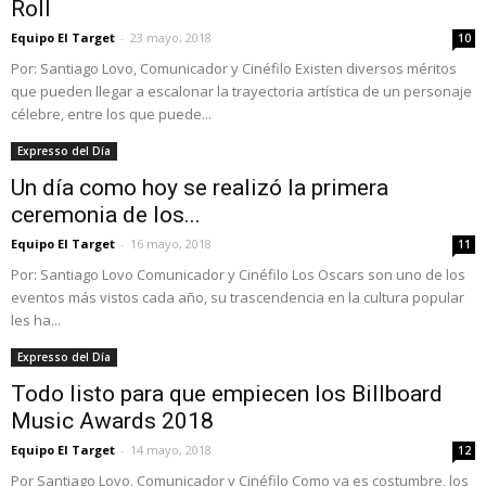
Roll
Equipo El Target
-
23 mayo, 2018
10
Por: Santiago Lovo, Comunicador y Cinéfilo Existen diversos méritos
que pueden llegar a escalonar la trayectoria artística de un personaje
célebre, entre los que puede...
Expresso del Día
Un día como hoy se realizó la primera
ceremonia de los...
Equipo El Target
-
16 mayo, 2018
11
Por: Santiago Lovo Comunicador y Cinéfilo Los Oscars son uno de los
eventos más vistos cada año, su trascendencia en la cultura popular
les ha...
Expresso del Día
Todo listo para que empiecen los Billboard
Music Awards 2018
Equipo El Target
-
14 mayo, 2018
12
Por Santiago Lovo, Comunicador y Cinéfilo Como ya es costumbre, los