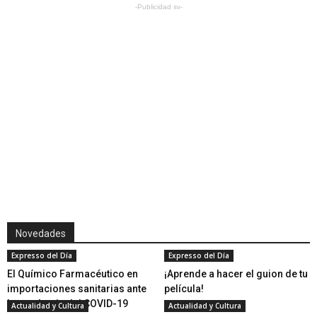
-Publicidad sv-
Novedades
Expresso del Día
Expresso del Día
El Químico Farmacéutico en
¡Aprende a hacer el guion de tu
importaciones sanitarias ante
película!
la pandemia del COVID-19
Actualidad y Cultura
Actualidad y Cultura