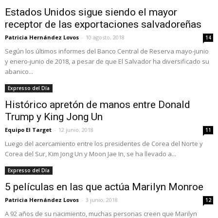
Estados Unidos sigue siendo el mayor
receptor de las exportaciones salvadoreñas
Patricia Hernández Lovos
-
10 agosto, 2018
14
Según los últimos informes del Banco Central de Reserva mayo-junio
y enero-junio de 2018, a pesar de que El Salvador ha diversificado su
abanico...
Expresso del Día
Histórico apretón de manos entre Donald
Trump y King Jong Un
Equipo El Target
-
12 junio, 2018
11
Luego del acercamiento entre los presidentes de Corea del Norte y
Corea del Sur, Kim Jong Un y Moon Jae In, se ha llevado a...
Expresso del Día
5 películas en las que actúa Marilyn Monroe
Patricia Hernández Lovos
-
3 junio, 2018
12
A 92 años de su nacimiento, muchas personas creen que Marilyn