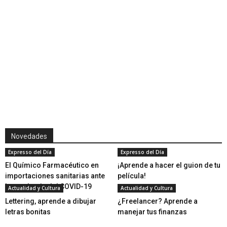
Novedades
Expresso del Día
Expresso del Día
El Químico Farmacéutico en
¡Aprende a hacer el guion de tu
importaciones sanitarias ante
película!
la pandemia del COVID-19
Actualidad y Cultura
Actualidad y Cultura
Lettering, aprende a dibujar
¿Freelancer? Aprende a
letras bonitas
manejar tus finanzas