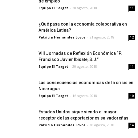
de empleo
Equipo El Target
-
30 agosto, 2018
11
¿Qué pasa con la economía colaborativa en
América Latina?
Patricia Hernández Lovos
-
21 agosto, 2018
12
VIII Jornadas de Reflexión Económica “P.
Francisco Javier Ibisate, S.J.”
Equipo El Target
-
20 agosto, 2018
11
Las consecuencias económicas de la crisis en
Nicaragua
Equipo El Target
-
16 agosto, 2018
10
Estados Unidos sigue siendo el mayor
receptor de las exportaciones salvadoreñas
Patricia Hernández Lovos
-
10 agosto, 2018
14