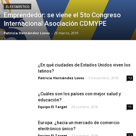
EL ESTADÍSTICO
Emprendedor: se viene el 5to Congreso
Internacional Asociación CDMYPE
Patricia Hernández Lovos
-
29 marzo, 2019
¿En qué ciudades de Estados Unidos viven los
latinos?
Patricia Hernández Lovos
-
5 noviembre, 2018
12
¿Cuáles son los países con mejor salud y
educación?
Equipo El Target
-
26 octubre, 2018
11
Europa: ¿hacia un mercado de comercio
electrónico único?
Equipo El Target
-
22 octubre, 2018
12