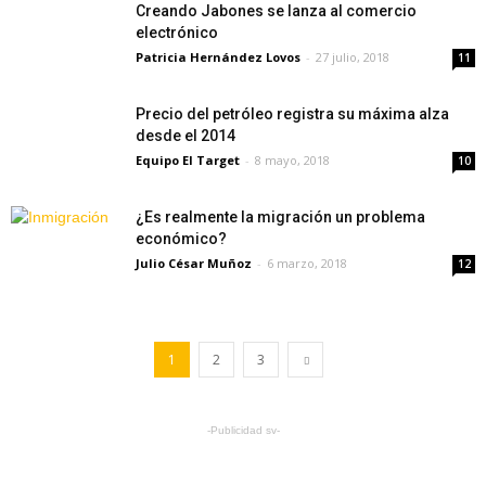
Creando Jabones se lanza al comercio
electrónico
Patricia Hernández Lovos
-
27 julio, 2018
11
Precio del petróleo registra su máxima alza
desde el 2014
Equipo El Target
-
8 mayo, 2018
10
¿Es realmente la migración un problema
económico?
Julio César Muñoz
-
6 marzo, 2018
12
1
2
3
-Publicidad sv-