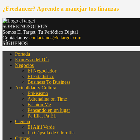
¿Freelancer? Aprende a manejar tus finanzas
SOBRE NOSOTROS
Somos El Target, Tu Periódico Digital
Contáctanos:
contactanos@eltarget.com
SÍGUENOS
Portada
Expresso del Día
Negocios
El Negociador
El Estadístico
Business To Business
Actualidad y Cultura
Frikisismo
Adrenalina on Time
Fashion Me
Pensando en un lugar
Pa Ella, Pa ÉL
Ciencia
El Alfil Verde
La Cápsula de Clorofila
Críticas