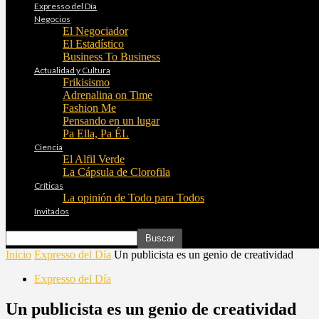
Expresso del Día
Negocios
El Negociador
El Estadístico
Business To Business
Actualidad y Cultura
Frikisismo
Adrenalina on Time
Fashion Me
Pensando en un lugar
Pa Ella, Pa ÉL
Ciencia
El Alfil Verde
La Cápsula de Clorofila
Críticas
La opinión de Todo para Todos
Invitados
Inicio
Expresso del Día
Un publicista es un genio de creatividad
Expresso del Día
Un publicista es un genio de creatividad