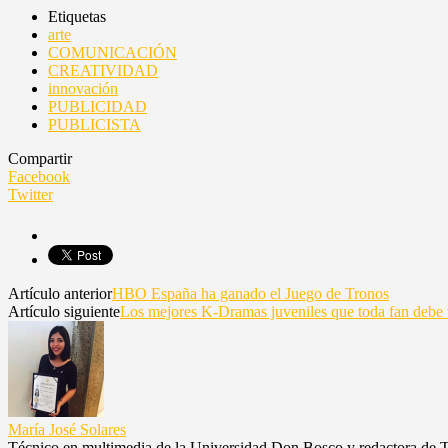
Etiquetas
arte
COMUNICACIÓN
CREATIVIDAD
innovación
PUBLICIDAD
PUBLICISTA
Compartir
Facebook
Twitter
Artículo anterior
HBO España ha ganado el Juego de Tronos
Artículo siguiente
Los mejores K-Dramas juveniles que toda fan debe 
María José Solares
Técnico en multimedia de la Universidad Don Bosco y redactora de Targ