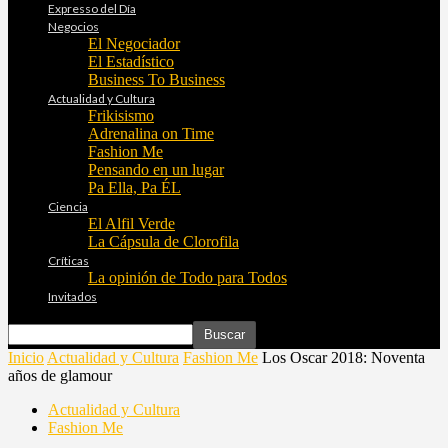
Expresso del Día
Negocios
El Negociador
El Estadístico
Business To Business
Actualidad y Cultura
Frikisismo
Adrenalina on Time
Fashion Me
Pensando en un lugar
Pa Ella, Pa ÉL
Ciencia
El Alfil Verde
La Cápsula de Clorofila
Críticas
La opinión de Todo para Todos
Invitados
Inicio
Actualidad y Cultura
Fashion Me
Los Oscar 2018: Noventa
años de glamour
Actualidad y Cultura
Fashion Me