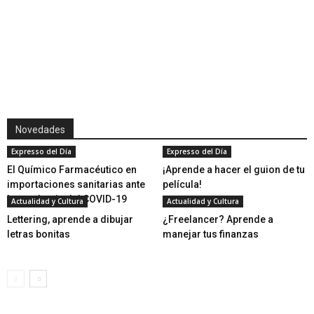
Novedades
Expresso del Día
Expresso del Día
El Químico Farmacéutico en
¡Aprende a hacer el guion de tu
importaciones sanitarias ante
película!
la pandemia del COVID-19
Actualidad y Cultura
Actualidad y Cultura
Lettering, aprende a dibujar
¿Freelancer? Aprende a
letras bonitas
manejar tus finanzas