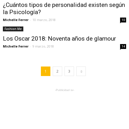
¿Cuántos tipos de personalidad existen según
la Psicología?
Michelle Ferrer
-
10 marzo, 2018
10
Fashion Me
Los Oscar 2018: Noventa años de glamour
Michelle Ferrer
-
9 marzo, 2018
14
1
2
3
-Publicidad sv-