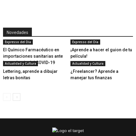
Novedades
Expresso del Día
Expresso del Día
El Químico Farmacéutico en
¡Aprende a hacer el guion de tu
importaciones sanitarias ante
película!
la pandemia del COVID-19
Actualidad y Cultura
Actualidad y Cultura
Lettering, aprende a dibujar
¿Freelancer? Aprende a
letras bonitas
manejar tus finanzas