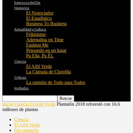
Expresso del Día
Negocios
El Negociador
El Estadístico
Business To Business
Actualidad y Cultura
Frikisismo
Adrenalina on Time
Fashion Me
Pensando en un lugar
Pa Ella, Pa ÉL
Ciencia
El Alfil Verde
La Cápsula de Clorofila
Críticas
La opinión de Todo para Todos
Invitados
Inicio
Ciencia
El Alfil Verde
Plantatón 2018 reforestó con 16.6
millones de plantas
Ciencia
El Alfil Verde
Sin categoría