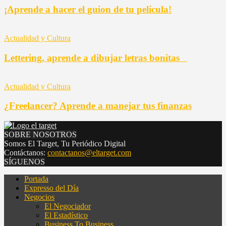
¡Aprende a hacer el guion de tu película!
Actualidad y Cultura
Lettering, aprende a dibujar letras bonitas
Actualidad y Cultura
¿Freelancer? Aprende a manejar tus finanzas
SOBRE NOSOTROS
Somos El Target, Tu Periódico Digital
Contáctanos:
contactanos@eltarget.com
SÍGUENOS
Portada
Expresso del Día
Negocios
El Negociador
El Estadístico
Business To Business