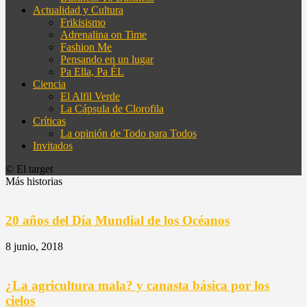
Actualidad y Cultura
Frikisismo
Adrenalina on Time
Fashion Me
Pensando en un lugar
Pa Ella, Pa ÉL
Ciencia
El Alfil Verde
La Cápsula de Clorofila
Críticas
La opinión de Todo para Todos
Invitados
© El target
Más historias
20 años del Día Mundial de los Océanos
8 junio, 2018
¿La agricultura mala? y canasta básica por los
cielos